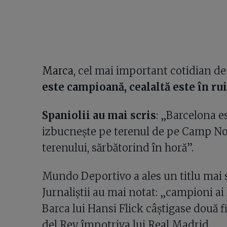
Marca
, cel mai important cotidian de 
este campioană, cealaltă este în ru
Spaniolii au mai scris
: „Barcelona e
izbucnește pe terenul de pe Camp Nou.
terenului, sărbătorind în horă”.
Mundo Deportivo a ales un titlu mai 
Jurnaliștii au mai notat: „campioni ai 
Barca lui Hansi Flick câștigase două f
del Rey împotriva lui Real Madrid.