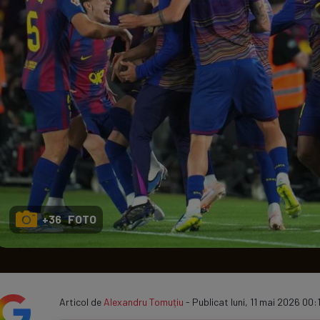
Seri
Echipe
Program TV
+36 FOTO
Articol de
Alexandru Tomuțiu
- Publicat luni, 11 mai 2026 00:1