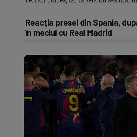
Ferran Torres, iar tabela nu s-a mai m
Reacția presei din Spania, după
în meciul cu Real Madrid