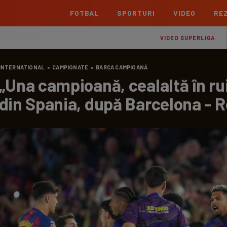
FOTBAL
SPORTURI
VIDEO
REZ
România
Interna
VIDEO SUPERLIGA
Superliga
Cham
INTERNATIONAL
»
CAMPIONATE
»
BARCA CAMPIOANĂ
Echipe
Meciuri
Clasament
Echipe
„Una campioană, cealaltă în ruin
Liga 2
Euro
din Spania, după Barcelona - R
Echipe
Meciuri
Clasament
Echipe
Cupa României Betano
Con
Echipe
Meciuri
Echi
La L
TOATE ȘTIRILE
Echipe
Prem
Echipe
Bund
Echipe