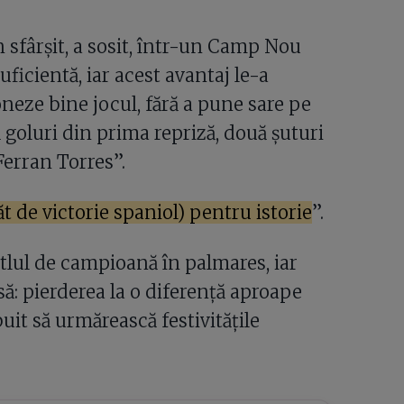
n sfârșit, a sosit, într-un Camp Nou
uficientă, iar acest avantaj le-a
neze bine jocul, fără a pune sare pe
 goluri din prima repriză, două șuturi
Ferran Torres”.
ăt de victorie spaniol) pentru istorie
”.
titlul de campioană în palmares, iar
ă: pierderea la o diferență aproape
uit să urmărească festivitățile