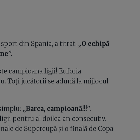
sport din Spania, a titrat: „
O echipă
ine
”.
ste campioana ligii! Euforia
 Toți jucătorii se adună la mijlocul
simplu: „
Barca, campioană!!!
”.
ligii pentru al doilea an consecutiv.
inale de Supercupă și o finală de Copa