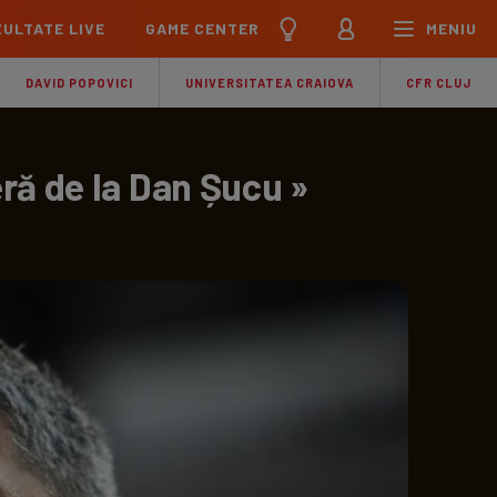
ULTATE LIVE
GAME CENTER
MENIU
țional
Echipa Națională
DAVID POPOVICI
UNIVERSITATEA CRAIOVA
CFR CLUJ
pions League
Echipa Națională
Meciuri
Clasament
Program
Jucători
ă de la Dan Șucu »
pa League
U21
Meciuri
Clasament
Program
Jucători
ference League
pe
Meciuri
iga
Meciuri
Clasament
ier League
Meciuri
Clasament
esliga
Meciuri
Clasament