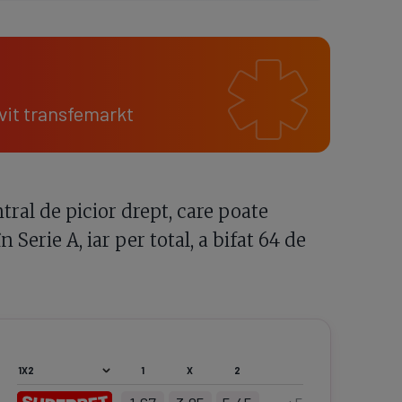
ivit transfemarkt
ral de picior drept, care poate
 Serie A, iar per total, a bifat 64 de
1
X
2