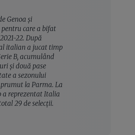
 de Genoa și
pentru care a bifat
l 2021-22. După
l italian a jucat timp
n Serie B, acumulând
luri și două pase
tate a sezonului
mprumut la Parma. La
 a reprezentat Italia
tal 29 de selecții.