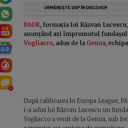
URMĂREȘTE GSP ÎN DISCOVER
PAOK
, formația lui Răzvan Lucescu, 
anunțând azi împrumutul fundașulu
Vogliacco
, adus de la
Genoa
, echip
0
După calificarea în Europa League, PA
i-a adus lui Răzvan Lucescu un fundaș
Vogliacco a venit de la Genoa, sub fo