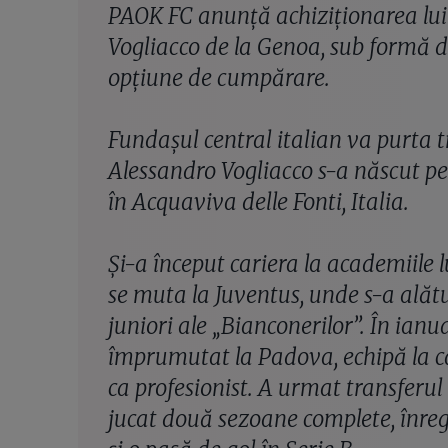
PAOK FC anunță achiziționarea lui
Vogliacco de la Genoa, sub formă
opțiune de cumpărare.
Fundașul central italian va purta t
Alessandro Vogliacco s-a născut p
în Acquaviva delle Fonti, Italia.
Și-a început cariera la academiile l
se muta la Juventus, unde s-a alăt
juniori ale „Bianconerilor”. În ianua
împrumutat la Padova, echipă la ca
ca profesionist. A urmat transferu
jucat două sezoane complete, înreg