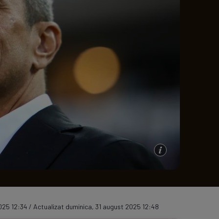
e A
Meciuri
Clasament
025 12:34 / Actualizat duminica, 31 august 2025 12:48