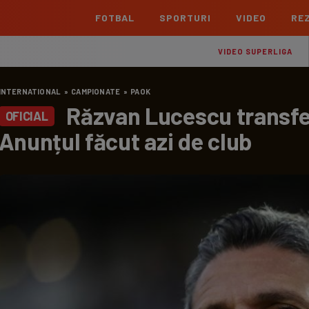
FOTBAL
SPORTURI
VIDEO
REZ
România
Interna
VIDEO SUPERLIGA
Superliga
Cham
INTERNATIONAL
»
CAMPIONATE
»
PAOK
Echipe
Meciuri
Clasament
Echipe
Răzvan Lucescu transfer
OFICIAL
Liga 2
Euro
Anunțul făcut azi de club
Echipe
Meciuri
Clasament
Echipe
Cupa României Betano
Con
Echipe
Meciuri
Echi
La L
TOATE ȘTIRILE
Echipe
Prem
Echipe
Bund
Echipe