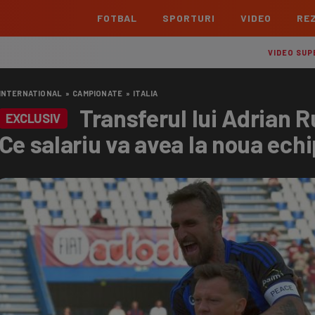
FOTBAL
SPORTURI
VIDEO
REZ
România
Interna
VIDEO SUP
Superliga
Cham
INTERNATIONAL
»
CAMPIONATE
»
ITALIA
Echipe
Meciuri
Clasament
Echipe
Transferul lui Adrian Ru
EXCLUSIV
Liga 2
Euro
Ce salariu va avea la noua ech
Echipe
Meciuri
Clasament
Echipe
Cupa României Betano
Con
Echipe
Meciuri
Echi
La L
TOATE ȘTIRILE
Echipe
Prem
Echipe
Bund
Echipe