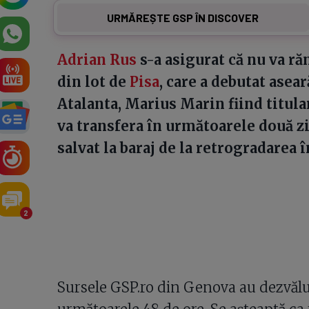
URMĂREȘTE GSP ÎN DISCOVER
Adrian Rus
s-a asigurat că nu va ră
din lot de
Pisa
, care a debutat asea
Atalanta, Marius Marin fiind titular
va transfera în următoarele două zi
salvat la baraj de la retrogradarea î
2
Sursele GSP.ro din Genova au dezvălu