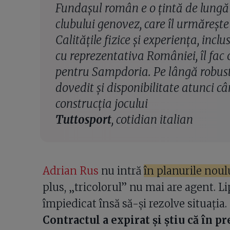
Fundașul român e o țintă de lungă
clubului genovez, care îl urmăreșt
Calitățile fizice și experiența, incl
cu reprezentativa României, îl fac
pentru Sampdoria. Pe lângă robuste
dovedit și disponibilitate atunci c
construcția jocului
Tuttosport
, cotidian italian
Adrian Rus
nu intră
în planurile noul
plus, „tricolorul” nu mai are agent. L
împiedicat însă să-și rezolve situația.
Contractul a expirat și știu că în 