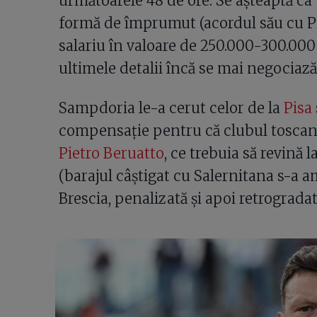
următoarele 48 de ore. Se așteaptă ca t
formă de împrumut (acordul său cu Pis
salariu în valoare de 250.000-300.000
ultimele detalii încă se mai negociază
Sampdoria le-a cerut celor de la
Pisa
compensație pentru că clubul toscan n
Pietro Beruatto
, ce trebuia să revină 
(barajul câștigat cu Salernitana s-a 
Brescia, penalizată și apoi retrogradată