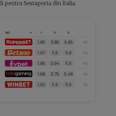
 pentru Sestaporta din Italia.
1
X
2
1.65
3.85
5.65
+
5
1.67
3.8
5.6
+
5
1.65
3.94
5.5
+
5
1.68
3.75
5.49
+
5
1.62
3.9
5.5
+
5