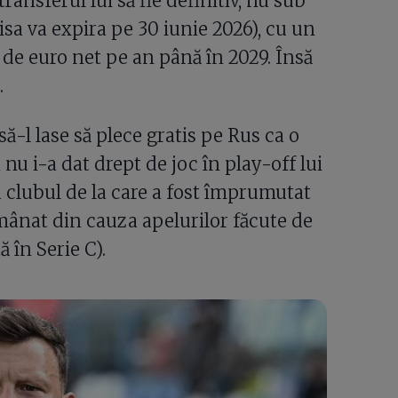
ransferul lui să fie definitiv, nu sub
a va expira pe 30 iunie 2026), cu un
 de euro net pe an până în 2029. Însă
.
să-l lase să plece gratis pe Rus ca o
u i-a dat drept de joc în play-off lui
la clubul de la care a fost împrumutat
amânat din cauza apelurilor făcute de
 în Serie C).