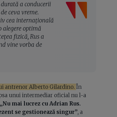
 durată a conducerii
e de ceva vreme.
usiv cea internațională
 o alegere optimă
țea fizică, Rus a
ând vine vorba de
ui antrenor Alberto Gilardino.
În
ipsa unui intermediar oficial nu l-a
„Nu mai lucrez cu Adrian Rus.
prezent se gestionează singur”
, a