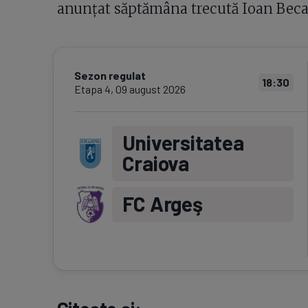
anunțat săptămâna trecută Ioan Becali
Sezon regulat
18:30
Etapa
4
,
09 august 2026
Universitatea
Craiova
FC Argeş