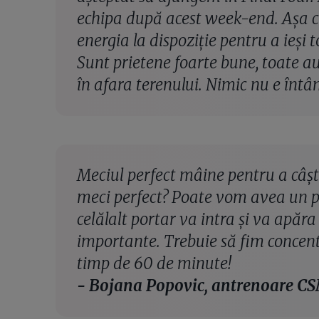
echipa după acest week-end. Așa c
energia la dispoziție pentru a ieși
Sunt prietene foarte bune, toate au 
în afara terenului. Nimic nu e înt
Meciul perfect mâine pentru a câș
meci perfect? Poate vom avea un p
celălalt portar va intra și va apăr
importante. Trebuie să fim concen
timp de 60 de minute!
- Bojana Popovic, antrenoare CS