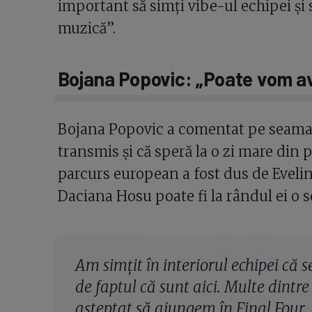
important să simți vibe-ul echipei și
muzică”.
Bojana Popovic: „Poate vom av
Bojana Popovic a comentat pe seama 
transmis și că speră la o zi mare din 
parcurs european a fost dus de Evelin
Daciana Hosu poate fi la rândul ei o s
Am simțit în interiorul echipei că
de faptul că sunt aici. Multe dintre 
așteptat să ajungem în Final Four.