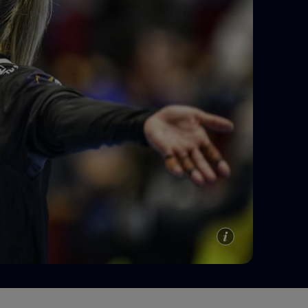
e A
Meciuri
Clasament