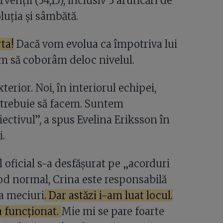
enții (34,15), inclusiv 3 aruncări de
luția și sâmbătă.
ta!
Dacă vom evolua ca împotriva lui
rem să coborâm deloc nivelul.
terior. Noi, în interiorul echipei,
e trebuie să facem. Suntem
ectivul”, a spus Evelina Eriksson în
i.
 oficial s-a desfășurat pe „acorduri
mod normal, Crina este responsabilă
a meciuri
. Dar astăzi i-am luat locul.
 a funcționat.
Mie mi se pare foarte