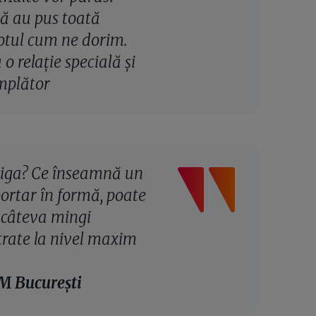
ă au pus toată
 totul cum ne dorim.
o relație specială și
âmplător
tiga? Ce înseamnă un
ortar în formă, poate
a câteva mingi
trate la nivel maxim
M București