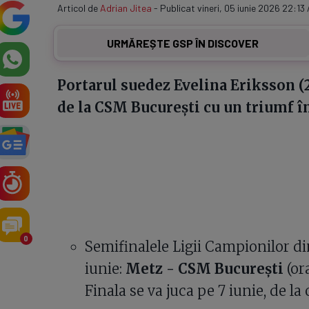
Articol de
Adrian Jitea
- Publicat vineri, 05 iunie 2026 22:13 
URMĂREȘTE GSP ÎN DISCOVER
Portarul suedez Evelina Eriksson (2
de la CSM București cu un triumf în
0
Semifinalele Ligii Campionilor d
iunie:
Metz - CSM București
(ora
Finala se va juca pe 7 iunie, de la 