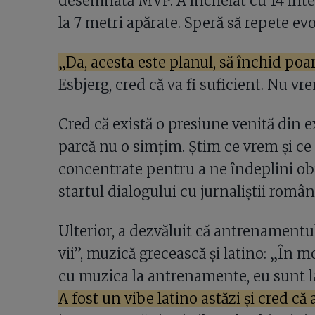
desemnată MVP. A încheiat cu 14 interv
la 7 metri apărate. Speră să repete evo
„Da, acesta este planul, să închid poar
Esbjerg, cred că va fi suficient. Nu v
Cred că există o presiune venită din ex
parcă nu o simțim. Știm ce vrem și c
concentrate pentru a ne îndeplini obi
startul dialogului cu jurnaliștii român
Ulterior, a dezvăluit că antrenamentul
vii”, muzică grecească și latino: „În 
cu muzica la antrenamente, eu sunt l
A fost un vibe latino astăzi și cred că