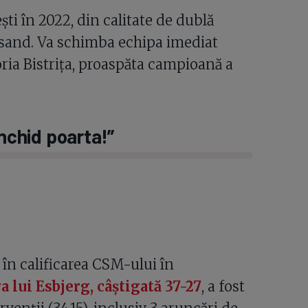
ti în 2022, din calitate de dublă
ansand. Va schimba echipa imediat
ria Bistrița, proaspăta campioană a
închid poarta!”
 în calificarea CSM-ului în
a lui Esbjerg, câștigată 37-27
, a fost