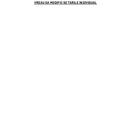
VREAU SA MODIFIC SETARILE INDIVIDUAL
TOP ȘTIRI
ȘTIRI SPORT