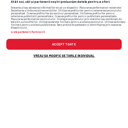
Atât noi, cât și partenerii noștri prelucrăm datele pentru a oferi:
Stocarea și/sau accesarea informațiilor de pe un dispozitiv. Măsurarea performanței reclamelor.
Dezvoltarea și îmbunătățirea serviciilor. Utilizarea profilurilor pentru selectarea conținutului
personalizat. Crearea profilurilor de conținut personalizat. Utilizarea profilurilor pentru
selectarea publicității personalizate. Crearea profilurilor pentru publicitate personalizată.
Măsurarea performanței conținutului. Înțelegerea publicului prin statistici sau combinații de
date din surse diferite. Utilizarea datelor limitate pentru a selecta conținutul. Utilizarea de date
limitate pentru a selecta publicitatea. Date precise de geolocație și identificarea prin scanarea
dispozitivului.
Listă parteneri (furnizori)
ACCEPT TOATE
VREAU SA MODIFIC SETARILE INDIVIDUAL
Prima mare controversă de la
Numărul