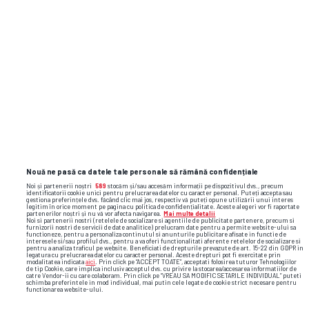
Nouă ne pasă ca datele tale personale să rămână confidențiale
Noi și partenerii noștri
589
stocăm și/sau accesăm informații pe dispozitivul dvs., precum
identificatorii cookie unici pentru prelucrarea datelor cu caracter personal. Puteți accepta sau
gestiona preferințele dvs. făcând clic mai jos, respectiv vă puteți opune utilizării unui interes
legitim în orice moment pe pagina cu politica de confidențialitate. Aceste alegeri vor fi raportate
partenerilor noștri și nu vă vor afecta navigarea.
Mai multe detalii
Noi si partenerii nostri (retelele de socializare si agentiile de publicitate partenere, precum si
furnizorii nostri de servicii de date analitice) prelucram date pentru a permite website-ului sa
functioneze, pentru a personaliza continutul si anunturile publicitare afisate in functie de
interesele si/sau profilul dvs., pentru a va oferi functionalitati aferente retelelor de socializare si
pentru a analiza traficul pe website. Beneficiati de drepturile prevazute de art. 15-22 din GDPR in
legatura cu prelucrarea datelor cu caracter personal. Aceste drepturi pot fi exercitate prin
modalitatea indicata
aici
. Prin click pe “ACCEPT TOATE”, acceptati folosirea tuturor Tehnologiilor
de tip Cookie, care implica inclusiv acceptul dvs. cu privire la stocarea/accesarea informatiilor de
catre Vendor-ii cu care colaboram. Prin click pe “VREAU SA MODIFIC SETARILE INDIVIDUAL” puteti
schimba preferintele in mod individual, mai putin cele legate de cookie strict necesare pentru
functionarea website-ului.