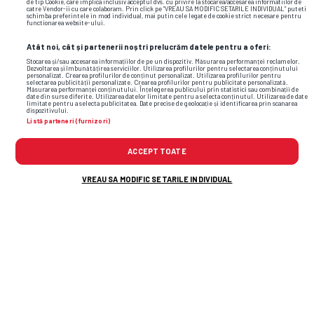
de tip Cookie, care implica inclusiv acceptul dvs. cu privire la stocarea/accesarea informatiilor de
catre Vendor-ii cu care colaboram. Prin click pe “VREAU SA MODIFIC SETARILE INDIVIDUAL” puteti
schimba preferintele in mod individual, mai putin cele legate de cookie strict necesare pentru
functionarea website-ului.
Atât noi, cât și partenerii noștri prelucrăm datele pentru a oferi:
Stocarea și/sau accesarea informațiilor de pe un dispozitiv. Măsurarea performanței reclamelor.
Dezvoltarea și îmbunătățirea serviciilor. Utilizarea profilurilor pentru selectarea conținutului
personalizat. Crearea profilurilor de conținut personalizat. Utilizarea profilurilor pentru
selectarea publicității personalizate. Crearea profilurilor pentru publicitate personalizată.
Măsurarea performanței conținutului. Înțelegerea publicului prin statistici sau combinații de
date din surse diferite. Utilizarea datelor limitate pentru a selecta conținutul. Utilizarea de date
limitate pentru a selecta publicitatea. Date precise de geolocație și identificarea prin scanarea
dispozitivului.
Listă parteneri (furnizori)
ACCEPT TOATE
VREAU SA MODIFIC SETARILE INDIVIDUAL
TENIS
Alexandra Eala a
trecut-o
din nou pe
Simona Halep pe lista persoanelor la
care
s-a
uitat cu admirație
1