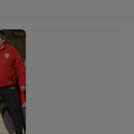
e A
Meciuri
Clasament
20