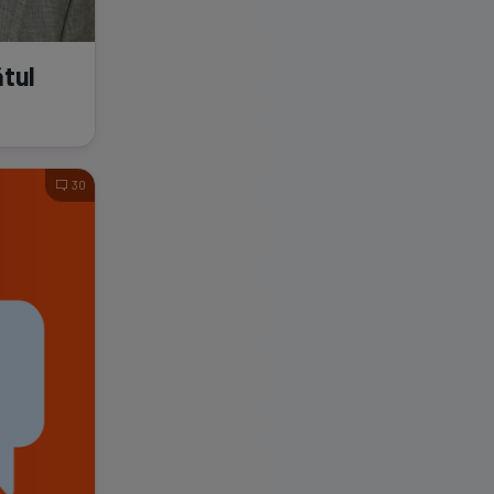
tul
30