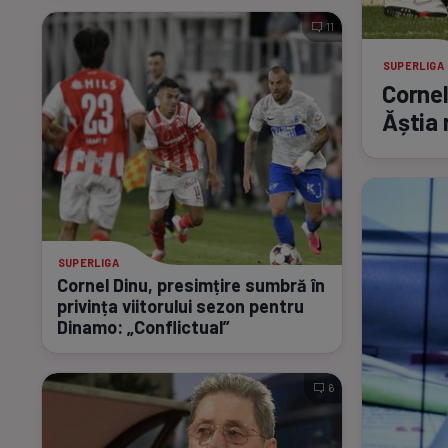
11
SUPERLIGA
Cornel
Ăștia 
SUPERLIGA
Cornel Dinu, presimțire sumbră în
privința viitorului sezon pentru
Dinamo: „Conflictual”
6