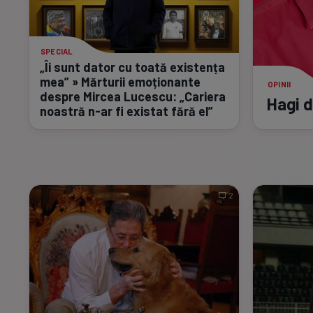
SPECIAL
„Îi sunt dator cu toată existența
mea” » Mărturii emoționante
OPINII
despre Mircea Lucescu: „Cariera
Hagi 
noastră
n-ar
fi existat fără el”
2