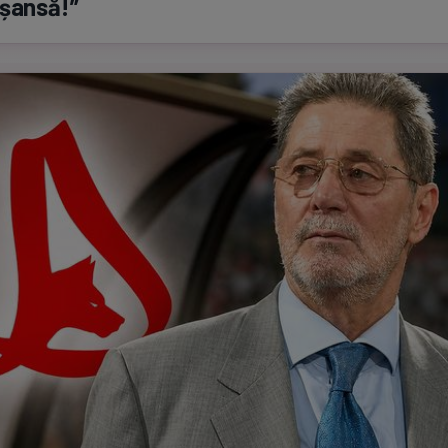
 șansă!”