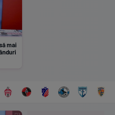
 să mai
gânduri
3