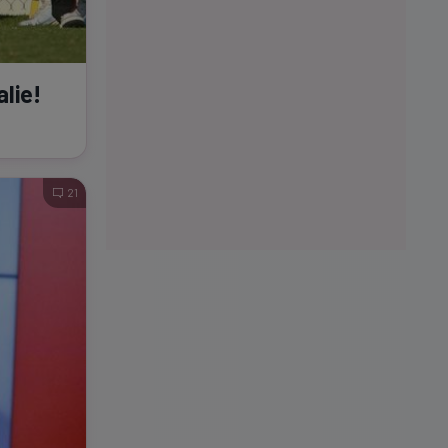
alie!
21