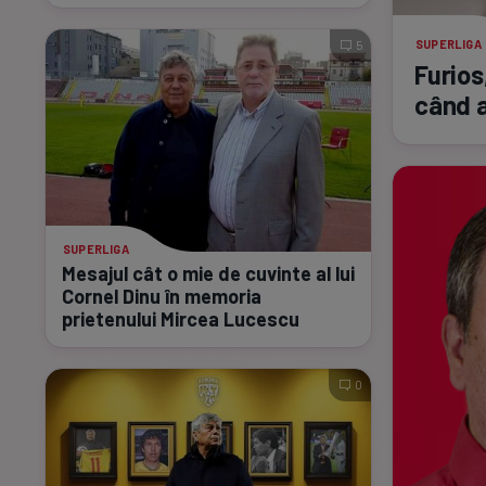
SUPERLIGA
5
Furios
când a
SUPERLIGA
Mesajul cât o mie de cuvinte al lui
Cornel Dinu în memoria
prietenului Mircea Lucescu
0