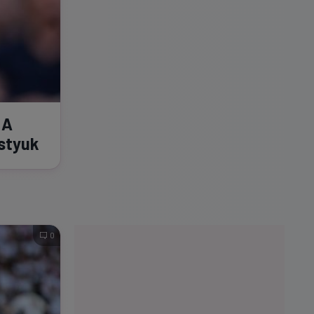
 A
ostyuk
0