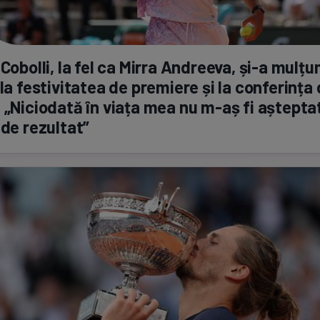
 Cobolli, la fel ca Mirra Andreeva,
și-a
mulțum
 la festivitatea de premiere și la conferința
 „Niciodată în viața mea nu
m-aș
fi așteptat
 de rezultat”