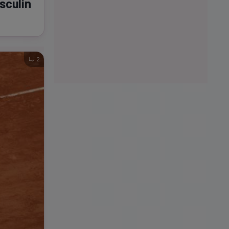
sculin
2