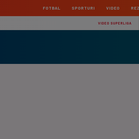
FOTBAL
SPORTURI
VIDEO
REZ
România
Interna
VIDEO SUPERLIGA
Superliga
Cham
Echipe
Meciuri
Clasament
Echipe
Liga 2
Euro
Echipe
Meciuri
Clasament
Echipe
Cupa României Betano
Con
Echipe
Meciuri
Echi
La L
TOATE ȘTIRILE
Echipe
Prem
Echipe
Bund
Echipe