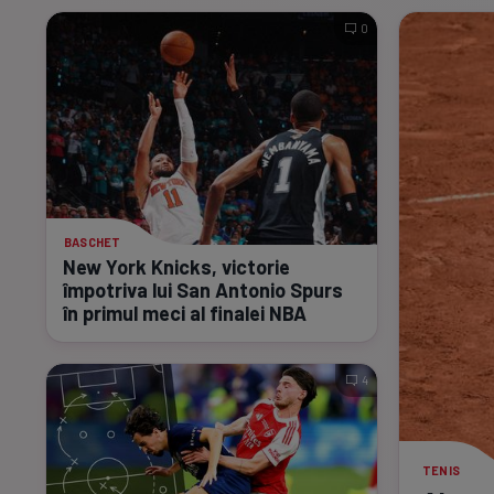
0
BASCHET
New York Knicks, victorie
împotriva lui San Antonio Spurs
în primul meci al finalei NBA
4
TENIS