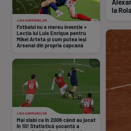
Alexan
la Rol
LIGA CAMPIONILOR
Fotbalul nu e mereu invenție »
Lecția lui Luis Enrique pentru
Mikel Arteta și cum putea ieși
Arsenal din propria capcană
1
LIGA CAMPIONILOR
Mai slabi ca în 2006 când au jucat
în 10! Statistică șocantă a