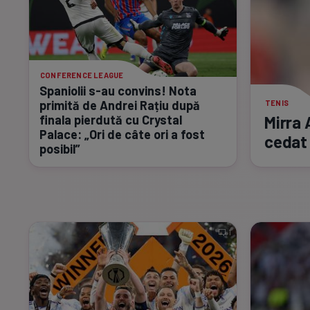
CONFERENCE LEAGUE
Spaniolii
s-au
convins! Nota
primită de Andrei Rațiu după
TENIS
finala pierdută cu Crystal
Mirra 
Palace: „Ori de câte ori a fost
cedat
posibil”
1