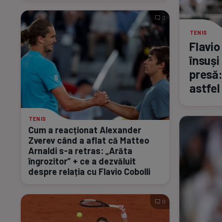
0
TENIS
Flavio
însuși
presă:
astfel
TENIS
Cum a reacționat Alexander
Zverev când a aflat că Matteo
Arnaldi
s-a
retras: „Arăta
îngrozitor” + ce a dezvăluit
despre relația cu Flavio Cobolli
0