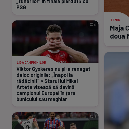
„tunarilor” în finala pierdută cu
PSG
TENIS
0
Maja C
doua f
LIGA CAMPIONILOR
Viktor Gyokeres nu
și-a
renegat
deloc originile: „Înapoi la
rădăcini!” » Starul lui Mikel
Arteta visează să devină
campionul Europei în țara
bunicului său maghiar
5