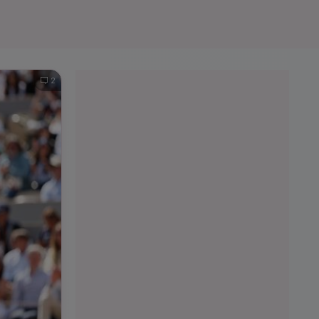
e A
Meciuri
Clasament
2