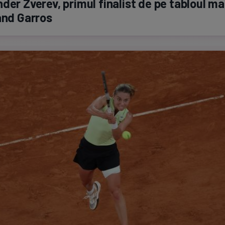
der Zverev, primul finalist de pe tabloul ma
and Garros