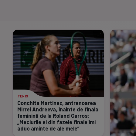
1
TENIS
Conchita Martinez, antrenoarea
Mirrei Andreeva, înainte de finala
feminină de la Roland Garros:
„Meciurile ei din fazele finale îmi
aduc aminte de ale mele”