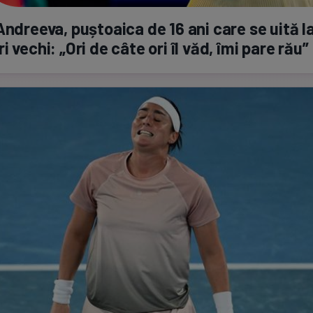
Andreeva, puștoaica de 16 ani care se uită l
i vechi: „Ori de câte ori îl văd, îmi pare rău”