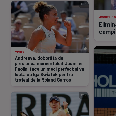
4
JOCURILE O
Elimin
campio
TENIS
Andreeva, doborâtă de
presiunea momentului! Jasmine
Paolini face un meci perfect și va
lupta cu Iga Swiatek pentru
trofeul de la Roland Garros
4