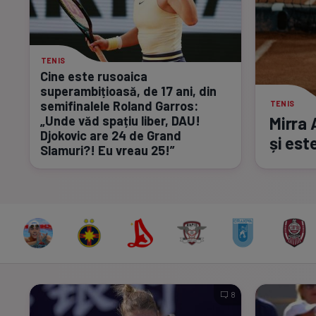
TENIS
Cine este rusoaica
superambițioasă, de 17 ani, din
semifinalele Roland Garros:
TENIS
„Unde văd spațiu liber, DAU!
Mirra 
Djokovic are 24 de Grand
și est
Slamuri?! Eu vreau 25!”
8