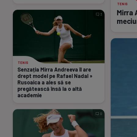
TENIS
Mirra 
3
meciur
TENIS
Senzația Mirra Andreeva îl are
drept model pe Rafael Nadal »
Rusoaica a ales să se
pregătească însă la o altă
academie
0