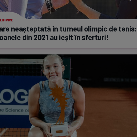
LIMPICE
are neașteptată în turneul olimpic de tenis:
anele din 2021 au ieșit în sferturi!