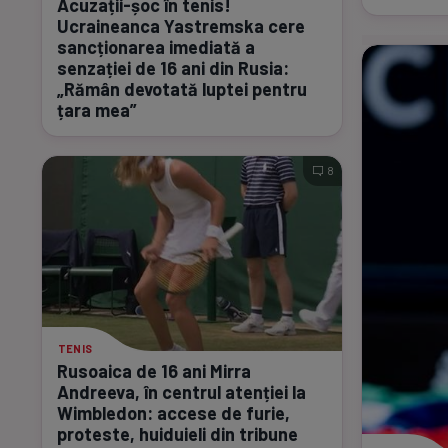
Acuzații-șoc
în tenis!
Ucraineanca Yastremska cere
sancționarea imediată a
senzației de 16 ani din Rusia:
„Rămân devotată luptei pentru
țara mea”
8
TENIS
Rusoaica de 16 ani Mirra
Andreeva, în centrul atenției la
Wimbledon: accese de furie,
proteste, huiduieli din tribune