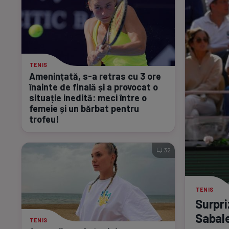
TENIS
Amenințată,
s-a
retras cu 3 ore
înainte de finală și a provocat o
situație inedită: meci între o
femeie și un bărbat pentru
trofeu!
32
TENIS
Surpri
Sabal
TENIS