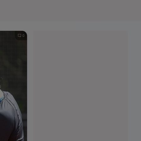
e A
Meciuri
Clasament
0