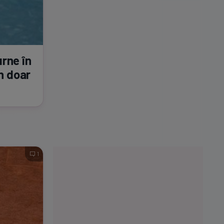
urne în
în doar
1