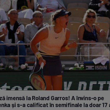
ză imensă la Roland Garros! A
învins-o
pe
enka și
s-a
calificat în semifinale la doar 17 