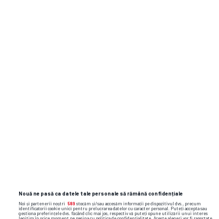
STIRI EXTRASPORT
De la copilul care spăla mașini pentru a
strânge bani de bilet, la imaginea lui
Aston Villa » Bogata moștenire sportivă
a lui Ozzy Osbourne
ATLETISM
2
„Așa înțelege Federația să sprijine
un sportiv?!” » Scandal la vârful
atletismului românesc: multiplă
campioană națională, Maria
Mihalache acuză o mare
Nouă ne pasă ca datele tale personale să rămână confidențiale
nedreptate înainte de Europene!
Noi și partenerii noștri
589
stocăm și/sau accesăm informații pe dispozitivul dvs., precum
Avem reacția Constantinei Diță
identificatorii cookie unici pentru prelucrarea datelor cu caracter personal. Puteți accepta sau
gestiona preferințele dvs. făcând clic mai jos, respectiv vă puteți opune utilizării unui interes
legitim în orice moment pe pagina cu politica de confidențialitate. Aceste alegeri vor fi raportate