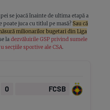
upei se joacă înainte de ultima etapă a
e poate juca cu titlul pe masă?
Sau că
ăsură milionarilor bugetari din Liga
se la
dezvăluirile GSP privind sumele
u secțiile sportive ale CSA
.
0
FCSB