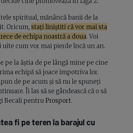
va decide cine promovează în Liga 2.
ntele spiritual, mănâncă banii de la
nit. Oricum,
stați liniștiti că vor mai sta
 trece de echipa noastră a doua
. Voi
 Și uite cum vor mai pierde încă un an.
e pe la ăștia de pe lângă mine pe cine
prima echipă să joace impotriva lor.
e spun de pe acum și să nu le spuneți
ontinuare. Îi las să se gândească că o să
igi Becali pentru
Prosport
.
ea fi pe teren la barajul cu