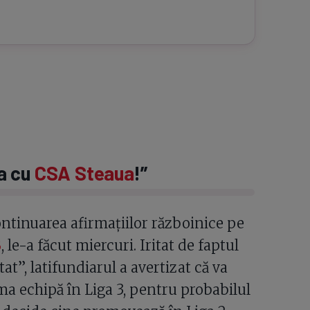
ea cu
CSA Steaua
!”
ntinuarea afirmațiilor războinice pe
B
, le-a făcut miercuri. Iritat de faptul
t”, latifundiarul a avertizat că va
ima echipă în Liga 3, pentru probabilul