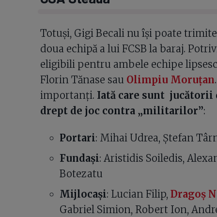
Totuși, Gigi Becali nu își poate trimite
doua echipă a lui FCSB la baraj. Potrivi
eligibili pentru ambele echipe lipse
Florin Tănase sau
Olimpiu Moruțan
importanți.
Iată care sunt jucătorii 
drept de joc contra „militarilor”
:
Portari
: Mihai Udrea, Ștefan Tâ
Fundași
: Aristidis Soiledis, Ale
Botezatu
Mijlocași
: Lucian Filip,
Dragoș N
Gabriel Simion, Robert Ion, Andr