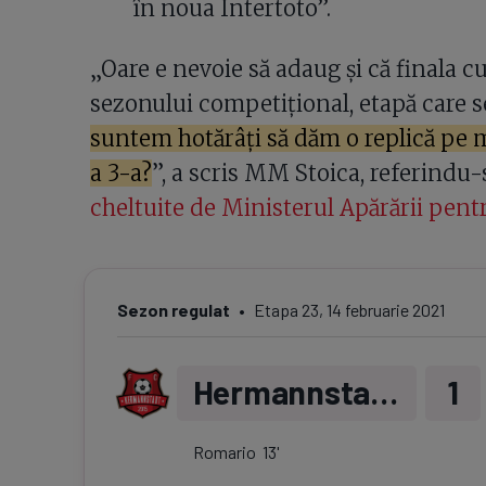
în noua Intertoto”.
„Oare e nevoie să adaug și că finala c
sezonului competițional, etapă care s
suntem hotărâți să dăm o replică pe m
a 3-a?
”, a scris MM Stoica, referindu-
cheltuite de Ministerul Apărării pentr
Sezon regulat
Etapa
23
,
14 februarie 2021
Hermannstadt
1
Romario
13
'