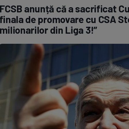
FCSB anunță că a sacrificat C
Seri
Echipe
finala de promovare cu CSA Ste
milionarilor din Liga 3!”
Program TV