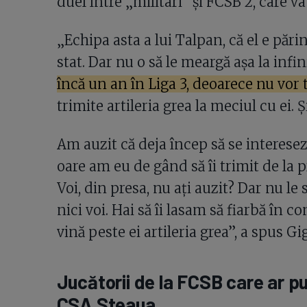
duel între „militari” și FCSB 2, care 
„Echipa asta a lui Talpan, că el e pări
stat. Dar nu o să le meargă așa la infi
încă un an în Liga 3, deoarece nu vor
trimite artileria grea la meciul cu ei.
Am auzit că deja încep să se interesez
oare am eu de gând să îi trimit de la 
Voi, din presa, nu ați auzit? Dar nu l
nici voi. Hai să îi lasam să fiarbă în c
vină peste ei artileria grea”, a spus G
Jucătorii de la FCSB care ar put
CSA Steaua