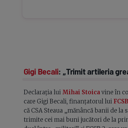
Gigi Becali
: „Trimit artileria gr
Declarația lui
Mihai Stoica
vine în co
care Gigi Becali, finanțatorul lui
FCS
că CSA Steaua „mănâncă banii de la sta
trimite cei mai buni jucători de la pr