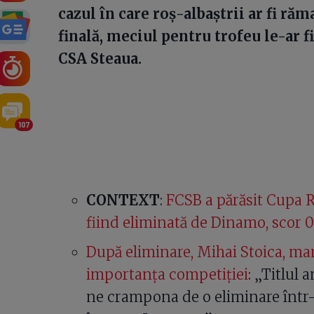
cazul în care roș-albaștrii ar fi răma
finală, meciul pentru trofeu le-ar f
CSA Steaua.
107
CONTEXT
:
FCSB a părăsit Cupa R
fiind eliminată de Dinamo, scor 0
După eliminare, Mihai Stoica, ma
importanța competiției
: „Titlul 
ne crampona de o eliminare într-