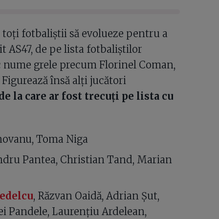
 toți fotbaliștii să evolueze pentru a
t AS47, de pe lista fotbaliștilor
sc nume grele precum Florinel Coman,
. Figurează însă alți jucători
de la care ar fost trecuți pe lista cu
rnovanu, Toma Niga
xandru Pantea, Christian Tand, Marian
edelcu
, Răzvan Oaidă, Adrian Șut,
ei Pandele, Laurențiu Ardelean,