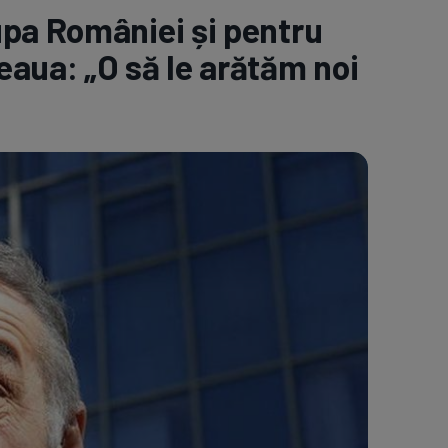
upa României și pentru
e A
Meciuri
Clasament
aua: „O să le arătăm noi