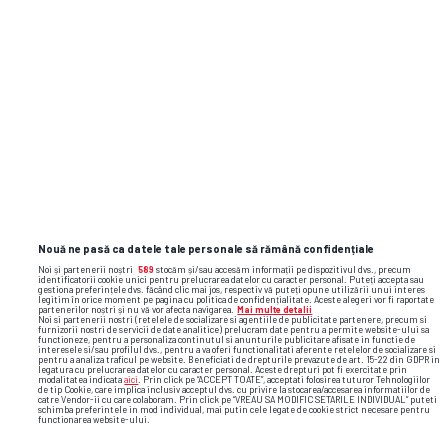
LIBERTATEA
GSP.RO
Nouă ne pasă ca datele tale personale să rămână confidențiale
Noi și partenerii noștri
589
stocăm și/sau accesăm informații pe dispozitivul dvs., precum
identificatorii cookie unici pentru prelucrarea datelor cu caracter personal. Puteți accepta sau
gestiona preferințele dvs. făcând clic mai jos, respectiv vă puteți opune utilizării unui interes
legitim în orice moment pe pagina cu politica de confidențialitate. Aceste alegeri vor fi raportate
partenerilor noștri și nu vă vor afecta navigarea.
Mai multe detalii
Noi si partenerii nostri (retelele de socializare si agentiile de publicitate partenere, precum si
furnizorii nostri de servicii de date analitice) prelucram date pentru a permite website-ului sa
functioneze, pentru a personaliza continutul si anunturile publicitare afisate in functie de
interesele si/sau profilul dvs., pentru a va oferi functionalitati aferente retelelor de socializare si
pentru a analiza traficul pe website. Beneficiati de drepturile prevazute de art. 15-22 din GDPR in
legatura cu prelucrarea datelor cu caracter personal. Aceste drepturi pot fi exercitate prin
modalitatea indicata
aici
. Prin click pe “ACCEPT TOATE”, acceptati folosirea tuturor Tehnologiilor
de tip Cookie, care implica inclusiv acceptul dvs. cu privire la stocarea/accesarea informatiilor de
catre Vendor-ii cu care colaboram. Prin click pe “VREAU SA MODIFIC SETARILE INDIVIDUAL” puteti
schimba preferintele in mod individual, mai putin cele legate de cookie strict necesare pentru
functionarea website-ului.