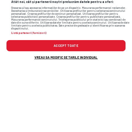
Atât noi, cât și partenerii noștri prelucrăm datele pentru a oferi:
Stocarea și/sau accesarea informațiilor de pe un dispozitiv. Măsurarea performanței reclamelor.
Dezvoltarea și îmbunătățirea serviciilor. Utilizarea profilurilor pentru selectarea conținutului
personalizat. Crearea profilurilor de conținut personalizat. Utilizarea profilurilor pentru
selectarea publicității personalizate. Crearea profilurilor pentru publicitate personalizată.
Măsurarea performanței conținutului. Înțelegerea publicului prin statistici sau combinații de
date din surse diferite. Utilizarea datelor limitate pentru a selecta conținutul. Utilizarea de date
limitate pentru a selecta publicitatea. Date precise de geolocație și identificarea prin scanarea
dispozitivului.
Listă parteneri (furnizori)
ACCEPT TOATE
VREAU SA MODIFIC SETARILE INDIVIDUAL
TOP ȘTIRI
ȘTIRI SPORT