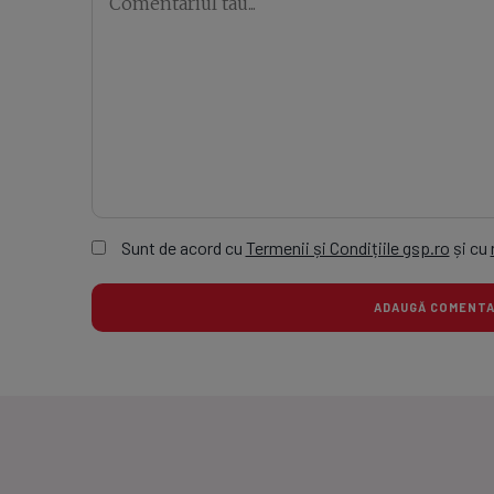
Sunt de acord cu
Termenii și Condițiile gsp.ro
și cu
ADAUGĂ COMEN