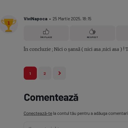
ViviNapoca
• 25 Martie 2025, 18:15
ÎMI PLACE
RESPECT
În concluzie ; Nici o șansă ( nici asa ,nici asa ) !
1
2
Comentează
Conectează-te
la contul tău pentru a adăuga comentari