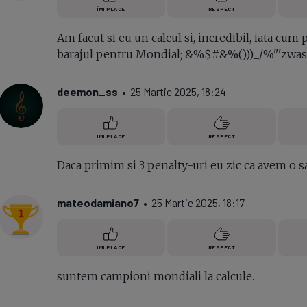
ÎMI PLACE
RESPECT
Am facut si eu un calcul si, incredibil, iata cu
barajul pentru Mondial; &%$#&%()))_/%"'z
deemon_ss
• 25 Martie 2025, 18:24
ÎMI PLACE
RESPECT
Daca primim si 3 penalty-uri eu zic ca avem o s
mateodamiano7
• 25 Martie 2025, 18:17
ÎMI PLACE
RESPECT
suntem campioni mondiali la calcule.