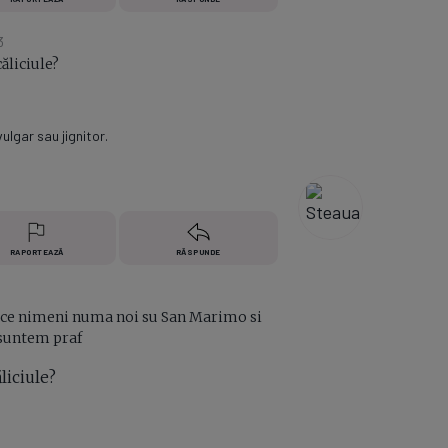
3
căliciule?
lgar sau jignitor.
RAPORTEAZĂ
RĂSPUNDE
joace nimeni numa noi su San Marimo si
i suntem praf
liciule?