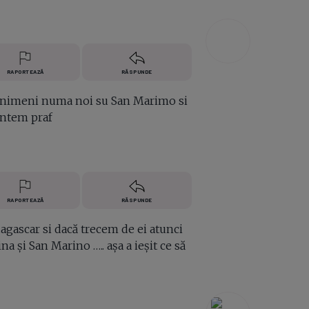
RAPORTEAZĂ
RĂSPUNDE
ace nimeni numa noi su San Marimo si
suntem praf
RAPORTEAZĂ
RĂSPUNDE
agascar si dacă trecem de ei atunci
 și San Marino ….. așa a ieșit ce să