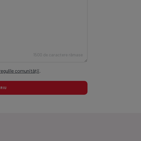
1500 de caractere rămase
regulile comunității
.
TARIU