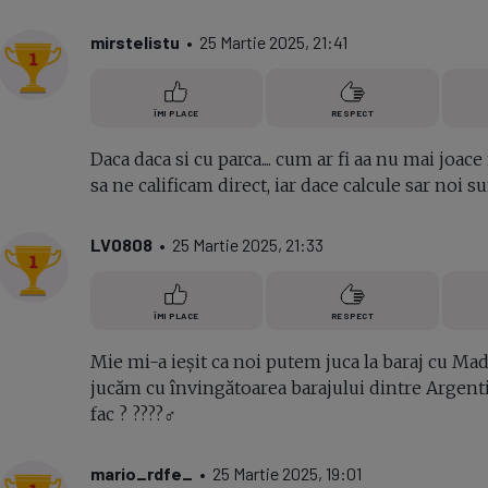
mirstelistu
• 25 Martie 2025, 21:41
ÎMI PLACE
RESPECT
Daca daca si cu parca.... cum ar fi aa nu mai jo
sa ne calificam direct, iar dace calcule sar noi 
LV0808
• 25 Martie 2025, 21:33
ÎMI PLACE
RESPECT
Mie mi-a ieșit ca noi putem juca la baraj cu Mad
jucăm cu învingătoarea barajului dintre Argentina
fac ? ????‍♂️
mario_rdfe_
• 25 Martie 2025, 19:01