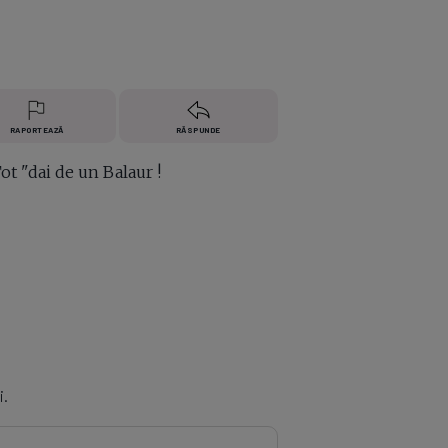
RAPORTEAZĂ
RĂSPUNDE
 Tot "dai de un Balaur !
i.