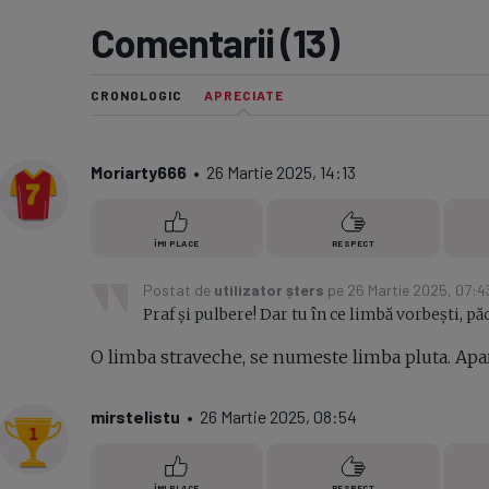
Comentarii (13)
Seri
Echipe
CRONOLOGIC
APRECIATE
Moriarty666
• 26 Martie 2025, 14:13
Program TV
ÎMI PLACE
RESPECT
Postat de
utilizator șters
pe 26 Martie 2025, 07:4
Praf și pulbere! Dar tu în ce limbă vorbești, pă
O limba straveche, se numeste limba pluta. Apare
mirstelistu
• 26 Martie 2025, 08:54
ÎMI PLACE
RESPECT