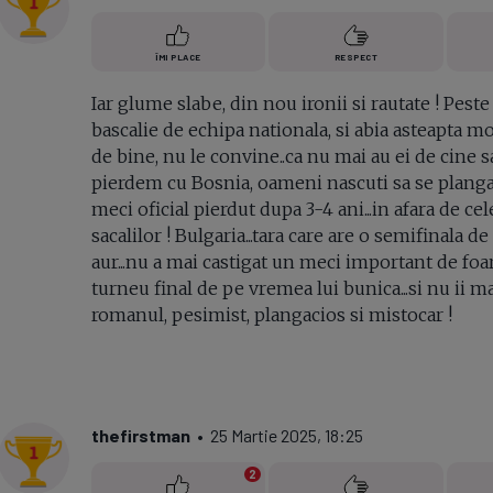
ÎMI PLACE
RESPECT
Iar glume slabe, din nou ironii si rautate ! Peste
bascalie de echipa nationala, si abia asteapta mot
de bine, nu le convine..ca nu mai au ei de cine s
pierdem cu Bosnia, oameni nascuti sa se planga s
meci oficial pierdut dupa 3-4 ani...in afara de cele
sacalilor ! Bulgaria...tara care are o semifinala 
aur...nu a mai castigat un meci important de foa
turneu final de pe vremea lui bunica...si nu ii mai
romanul, pesimist, plangacios si mistocar !
thefirstman
• 25 Martie 2025, 18:25
2