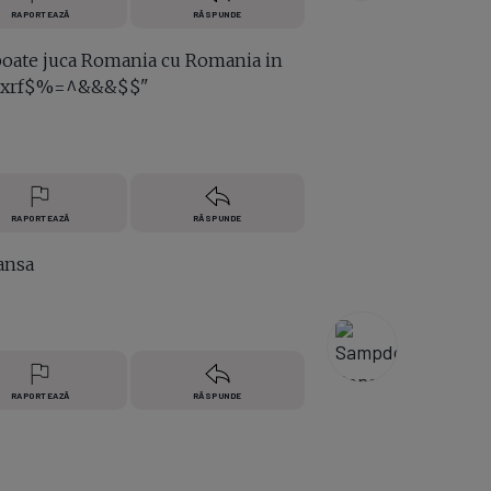
RAPORTEAZĂ
RĂSPUNDE
m poate juca Romania cu Romania in
wasxrf$%=^&&&$$"
RAPORTEAZĂ
RĂSPUNDE
ansa
RAPORTEAZĂ
RĂSPUNDE