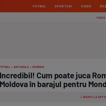
FOTBAL
SPORTURI
VIDEO
REZ
România
Interna
VIDEO
Superliga
Cham
Echipe
Meciuri
Clasament
Echipe
Liga 2
Euro
Echipe
Meciuri
Clasament
Echipe
Cupa României Betano
Con
Echipe
Meciuri
Echi
FOTBAL
»
NATIONALA
»
ROMÂNIA
La L
Incredibil! Cum poate juca Ro
TOATE ȘTIRILE
Echipe
Moldova în barajul pentru Mond
Prem
Echipe
« ÎNAPOI LA ARTI
Bund
Echipe