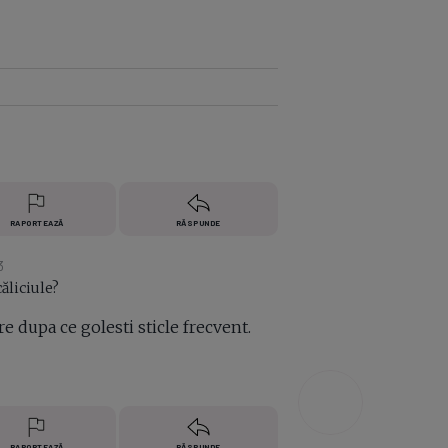
e A
Meciuri
Clasament
RAPORTEAZĂ
RĂSPUNDE
3
căliciule?
 dupa ce golesti sticle frecvent.
RAPORTEAZĂ
RĂSPUNDE