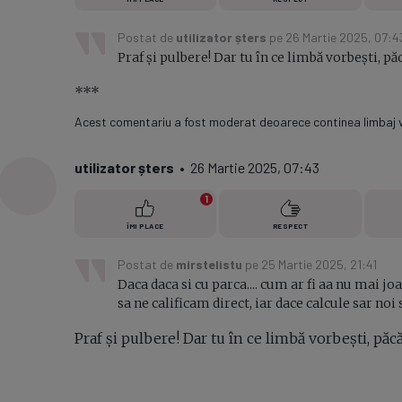
Postat de
utilizator șters
pe 26 Martie 2025, 07:4
Praf și pulbere! Dar tu în ce limbă vorbești, pă
***
Acest comentariu a fost moderat deoarece continea limbaj vu
utilizator șters
• 26 Martie 2025, 07:43
1
ÎMI PLACE
RESPECT
Postat de
mirstelistu
pe 25 Martie 2025, 21:41
Daca daca si cu parca.... cum ar fi aa nu mai 
sa ne calificam direct, iar dace calcule sar no
Praf și pulbere! Dar tu în ce limbă vorbești, păcă