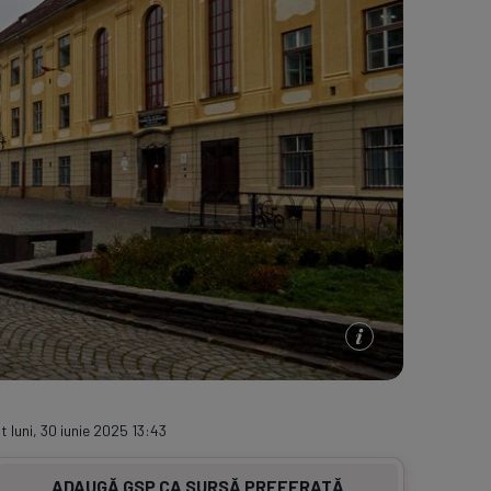
e A
Meciuri
Clasament
t luni, 30 iunie 2025 13:43
ADAUGĂ GSP CA SURSĂ PREFERATĂ