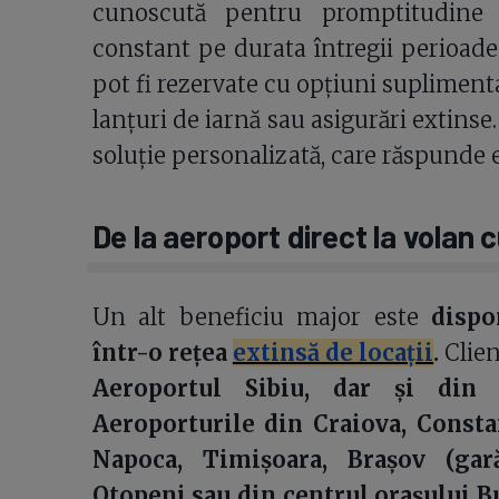
cunoscută pentru promptitudine ș
constant pe durata întregii perioade 
pot fi rezervate cu opțiuni suplimen
lanțuri de iarnă sau asigurări extinse.
soluție personalizată, care răspunde e
De la aeroport direct la volan 
Un alt beneficiu major este
dispo
într-o rețea
extinsă de locații
.
Clien
Aeroportul Sibiu, dar și din 
Aeroporturile din Craiova, Constan
Napoca, Timișoara, Brașov (gară
Otopeni sau din centrul orașului B