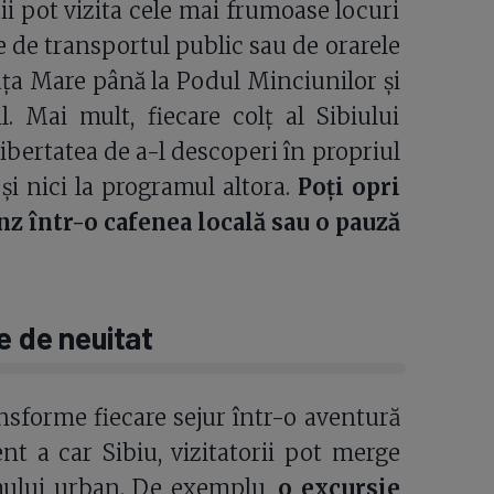
ii pot vizita cele mai frumoase locuri
de de transportul public sau de orarele
iața Mare până la Podul Minciunilor și
. Mai mult, fiecare colț al Sibiului
ibertatea de a-l descoperi în propriul
 și nici la programul altora.
Poți opri
nz într-o cafenea locală sau o pauză
e de neuitat
ansforme fiecare sejur într-o aventură
t a car Sibiu, vizitatorii pot merge
smului urban. De exemplu,
o excursie