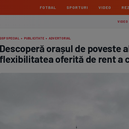
FOTBAL
SPORTURI
VIDEO
REZ
România
Interna
VIDEO
Superliga
Cham
GSP SPECIAL
»
PUBLICITATE
»
ADVERTORIAL
Echipe
Meciuri
Clasament
Echipe
Descoperă orașul de poveste al
Liga 2
Euro
flexibilitatea oferită de rent a
Echipe
Meciuri
Clasament
Echipe
Cupa României Betano
Con
Echipe
Meciuri
Echi
La L
TOATE ȘTIRILE
Echipe
Prem
Echipe
Bund
Echipe