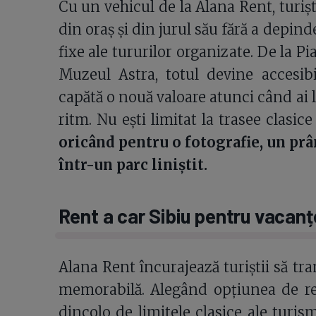
Cu un vehicul de la Alana Rent, turișt
din oraș și din jurul său fără a depin
fixe ale tururilor organizate. De la P
Muzeul Astra, totul devine accesibil
capătă o nouă valoare atunci când ai l
ritm. Nu ești limitat la trasee clasice
oricând pentru o fotografie, un prâ
într-un parc liniștit.
Rent a car Sibiu pentru vacanț
Alana Rent încurajează turiștii să tr
memorabilă. Alegând opțiunea de ren
dincolo de limitele clasice ale turi