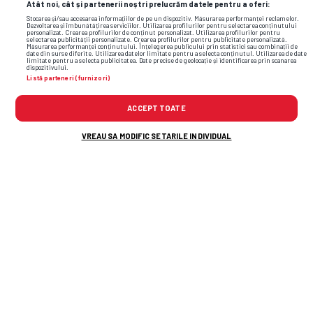
Atât noi, cât și partenerii noștri prelucrăm datele pentru a oferi:
Stocarea și/sau accesarea informațiilor de pe un dispozitiv. Măsurarea performanței reclamelor.
Dezvoltarea și îmbunătățirea serviciilor. Utilizarea profilurilor pentru selectarea conținutului
personalizat. Crearea profilurilor de conținut personalizat. Utilizarea profilurilor pentru
selectarea publicității personalizate. Crearea profilurilor pentru publicitate personalizată.
Măsurarea performanței conținutului. Înțelegerea publicului prin statistici sau combinații de
date din surse diferite. Utilizarea datelor limitate pentru a selecta conținutul. Utilizarea de date
limitate pentru a selecta publicitatea. Date precise de geolocație și identificarea prin scanarea
dispozitivului.
Listă parteneri (furnizori)
Dinamo - FC Voluntari » „Câinii” irosesc o
ACCEPT TOATE
șansă monumentală de
2-0
VREAU SA MODIFIC SETARILE INDIVIDUAL
A dominat tenisul mondial, acum este
de nerecunoscut! Fostul lider ATP,
surprins în Los Angeles
CFR Cluj
s-a
înțeles cu Marius
Șumudică » Ce a spus Varga și toate
detaliile despre contract