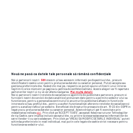
TOP ȘTIRI
ȘTIRI SPORT
Nouă ne pasă ca datele tale personale să rămână confidențiale
Noi și partenerii noștri
589
stocăm și/sau accesăm informații pe dispozitivul dvs., precum
identificatorii cookie unici pentru prelucrarea datelor cu caracter personal. Puteți accepta sau
gestiona preferințele dvs. făcând clic mai jos, respectiv vă puteți opune utilizării unui interes
legitim în orice moment pe pagina cu politica de confidențialitate. Aceste alegeri vor fi raportate
partenerilor noștri și nu vă vor afecta navigarea.
Mai multe detalii
Noi si partenerii nostri (retelele de socializare si agentiile de publicitate partenere, precum si
furnizorii nostri de servicii de date analitice) prelucram date pentru a permite website-ului sa
functioneze, pentru a personaliza continutul si anunturile publicitare afisate in functie de
interesele si/sau profilul dvs., pentru a va oferi functionalitati aferente retelelor de socializare si
pentru a analiza traficul pe website. Beneficiati de drepturile prevazute de art. 15-22 din GDPR in
legatura cu prelucrarea datelor cu caracter personal. Aceste drepturi pot fi exercitate prin
modalitatea indicata
aici
. Prin click pe “ACCEPT TOATE”, acceptati folosirea tuturor Tehnologiilor
de tip Cookie, care implica inclusiv acceptul dvs. cu privire la stocarea/accesarea informatiilor de
catre Vendor-ii cu care colaboram. Prin click pe “VREAU SA MODIFIC SETARILE INDIVIDUAL” puteti
schimba preferintele in mod individual, mai putin cele legate de cookie strict necesare pentru
functionarea website-ului.