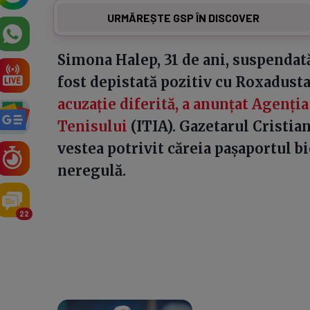
URMĂREȘTE GSP ÎN DISCOVER
Simona Halep, 31 de ani, suspendat
fost depistată pozitiv cu Roxadusta
acuzație diferită, a anunțat Agenția
Tenisului
(ITIA). Gazetarul Cristia
vestea potrivit căreia pașaportul bi
neregulă.
22