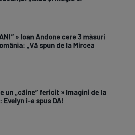
AN!” » Ioan Andone cere 3 măsuri
omânia: „Vă spun de la Mircea
 e un „câine” fericit » Imagini de la
: Evelyn i-a spus DA!