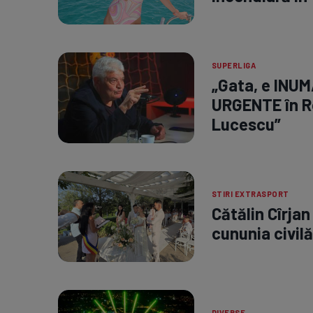
SUPERLIGA
„Gata, e INUM
URGENTE în R
Lucescu”
STIRI EXTRASPORT
Cătălin Cîrjan
cununia civilă
DIVERSE