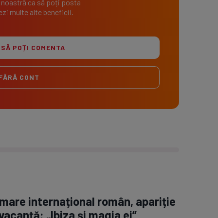
 noastră ca să poți posta
zi multe alte beneficii.
 SĂ POȚI COMENTA
FĂRĂ CONT
 mare internațional român, apariție
vacanță: „Ibiza și magia ei”