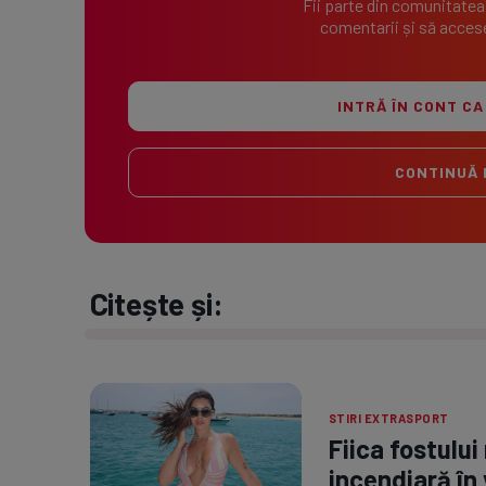
Fii parte din comunitatea
comentarii și să accese
INTRĂ ÎN CONT CA
CONTINUĂ 
Citește și:
STIRI EXTRASPORT
Fiica fostului
incendiară în 