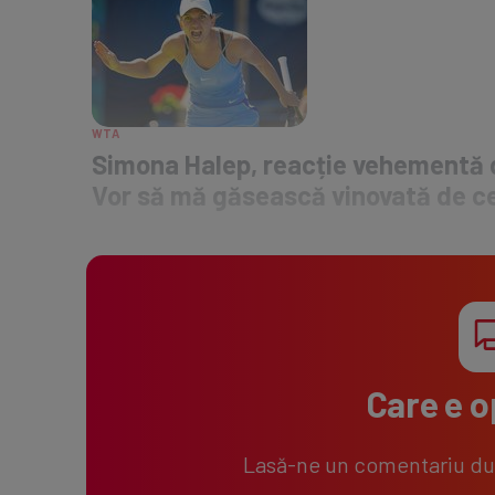
WTA
Simona Halep, reacție vehementă du
Vor să mă găsească vinovată de ce
Care e o
Lasă-ne un comentariu după