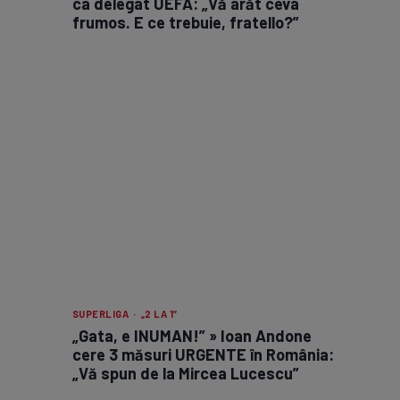
ca delegat UEFA: „Vă arăt ceva
frumos. E ce trebuie, fratello?”
SUPERLIGA · „2 LA 1”
„Gata, e INUMAN!” » Ioan Andone
cere 3 măsuri URGENTE în România:
„Vă spun de la Mircea Lucescu”