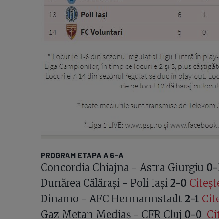
PROGRAM ETAPA A 6-A
Concordia Chiajna - Astra Giurgiu
0-
Dunărea Călărași - Poli Iași
2-0
Citeșt
Dinamo - AFC Hermannstadt
2-1
Cit
Gaz Metan Mediaș - CFR Cluj
0-0
Ci