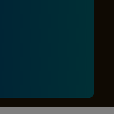
e A
Meciuri
Clasament