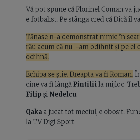
Vă pot spune că Florinel Coman va juca 
e fotbalist. Pe stânga cred că Dică îl v
Tănase n-a demonstrat nimic în seara
rău acum că nu l-am odihnit și pe el o
odihnă.
Echipa se știe. Dreapta va fi Roman.
În
cine va fi lângă
Pintilii
la mijloc. Tre
Filip
și
Nedelcu
.
Qaka
a jucat tot meciul, e obosit. Fu
la TV Digi Sport.