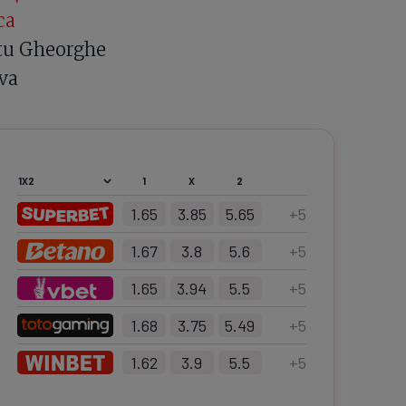
ca
ntu Gheorghe
va
1
X
2
1.65
3.85
5.65
+
5
1.67
3.8
5.6
+
5
1.65
3.94
5.5
+
5
1.68
3.75
5.49
+
5
1.62
3.9
5.5
+
5