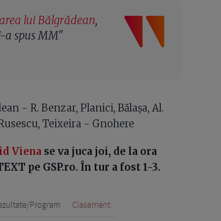
area lui Bălgrădean
,
mi-a spus MM"
an - R. Benzar, Planici, Bălașa, Al.
 Rusescu, Teixeira - Gnohere
id Viena
se va juca joi, de la ora
TEXT pe GSP.ro. În tur a fost 1-3.