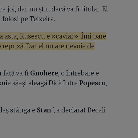
joi, dar nu știu dacă va fi titular. El
a folosi pe Teixeira.
 asta, Rusescu e «caviar». Îmi pare
 repriză. Dar el nu are nevoie de
 față va fi
Gnohere
, o întrebare e
buie să-și aleagă Dică între
Popescu
,
ndaș stânga e
Stan
", a declarat Becali