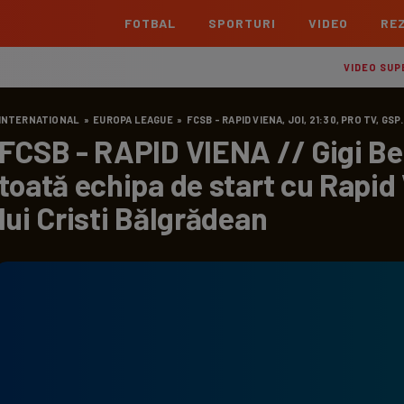
FOTBAL
SPORTURI
VIDEO
REZ
România
Interna
VIDEO SUP
Superliga
Cham
INTERNATIONAL
»
EUROPA LEAGUE
»
FCSB - RAPID VIENA, JOI, 21:30, PRO TV, GSP
Echipe
Meciuri
Clasament
Echipe
FCSB - RAPID VIENA // Gigi Be
Liga 2
Euro
toată echipa de start cu Rapid 
Echipe
Meciuri
Clasament
Echipe
lui Cristi Bălgrădean
Cupa României Betano
Con
Echipe
Meciuri
Echi
La L
TOATE ȘTIRILE
Echipe
Prem
Echipe
Bund
Echipe