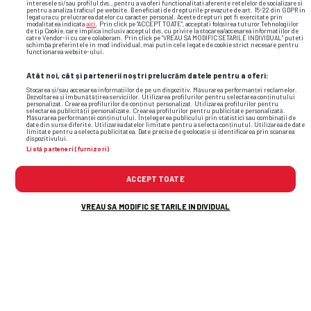
interesele si/sau profilul dvs., pentru a va oferi functionalitati aferente retelelor de socializare si
pentru a analiza traficul pe website. Beneficiati de drepturile prevazute de art. 15-22 din GDPR in
CAMPIONATE
8
legatura cu prelucrarea datelor cu caracter personal. Aceste drepturi pot fi exercitate prin
modalitatea indicata
aici
. Prin click pe “ACCEPT TOATE”, acceptati folosirea tuturor Tehnologiilor
Scenariu teribil pentru Radu
de tip Cookie, care implica inclusiv acceptul dvs. cu privire la stocarea/accesarea informatiilor de
catre Vendor-ii cu care colaboram. Prin click pe “VREAU SA MODIFIC SETARILE INDIVIDUAL” puteti
Drăgușin » Ce mutare are în plan
schimba preferintele in mod individual, mai putin cele legate de cookie strict necesare pentru
functionarea website-ului.
Tottenham în mercato din ianuarie
Atât noi, cât și partenerii noștri prelucrăm datele pentru a oferi:
Stocarea și/sau accesarea informațiilor de pe un dispozitiv. Măsurarea performanței reclamelor.
1
Dezvoltarea și îmbunătățirea serviciilor. Utilizarea profilurilor pentru selectarea conținutului
personalizat. Crearea profilurilor de conținut personalizat. Utilizarea profilurilor pentru
selectarea publicității personalizate. Crearea profilurilor pentru publicitate personalizată.
Măsurarea performanței conținutului. Înțelegerea publicului prin statistici sau combinații de
date din surse diferite. Utilizarea datelor limitate pentru a selecta conținutul. Utilizarea de date
limitate pentru a selecta publicitatea. Date precise de geolocație și identificarea prin scanarea
dispozitivului.
Listă parteneri (furnizori)
ACCEPT TOATE
VREAU SA MODIFIC SETARILE INDIVIDUAL
STRANIERI
Șansa lui Radu Drăgușin? Rivalul pe post