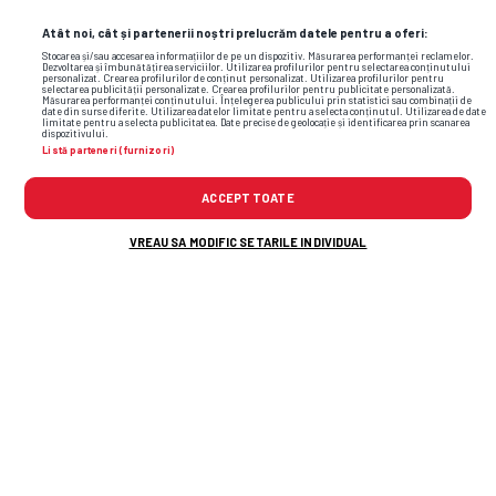
TOP ȘTIRI
ȘTIRI SPORT
Atât noi, cât și partenerii noștri prelucrăm datele pentru a oferi:
Stocarea și/sau accesarea informațiilor de pe un dispozitiv. Măsurarea performanței reclamelor.
Dezvoltarea și îmbunătățirea serviciilor. Utilizarea profilurilor pentru selectarea conținutului
personalizat. Crearea profilurilor de conținut personalizat. Utilizarea profilurilor pentru
selectarea publicității personalizate. Crearea profilurilor pentru publicitate personalizată.
Măsurarea performanței conținutului. Înțelegerea publicului prin statistici sau combinații de
date din surse diferite. Utilizarea datelor limitate pentru a selecta conținutul. Utilizarea de date
limitate pentru a selecta publicitatea. Date precise de geolocație și identificarea prin scanarea
dispozitivului.
Listă parteneri (furnizori)
ACCEPT TOATE
VREAU SA MODIFIC SETARILE INDIVIDUAL
A fost lovitură de pedeapsă pentru Rapid?
Daniel Pancu A LUAT FOC la conferința de
presă: „Mamă, ce penalty, Doamne! Îi dă