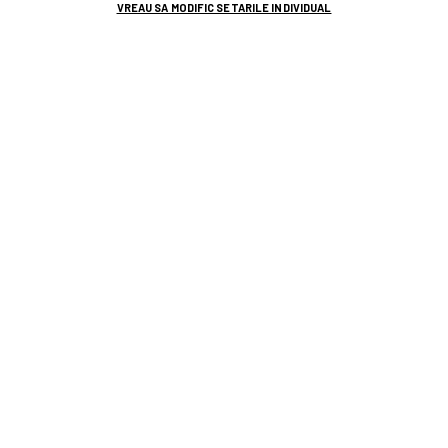
VREAU SA MODIFIC SETARILE INDIVIDUAL
SUPERLIGA
Dinamo, discuții avansate cu un fost
jucător din Ștefan cel Mare » Ce a
declarat Mario Nicolae
25