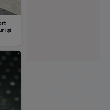
ort
ri și
0