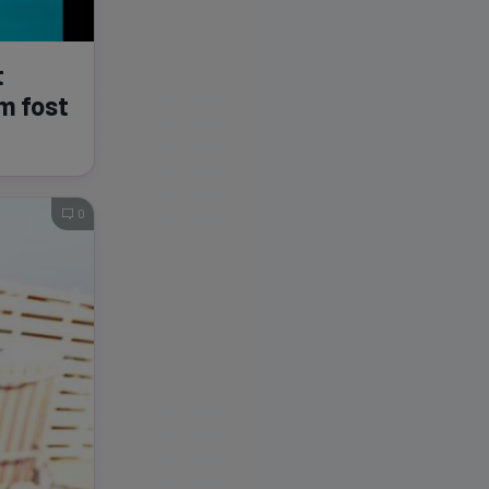
t
Am fost
0