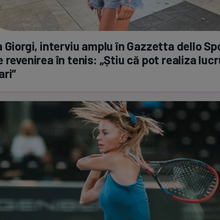
 Giorgi, interviu amplu în Gazzetta dello Sp
 revenirea în tenis: „Știu că pot realiza lucru
ari”