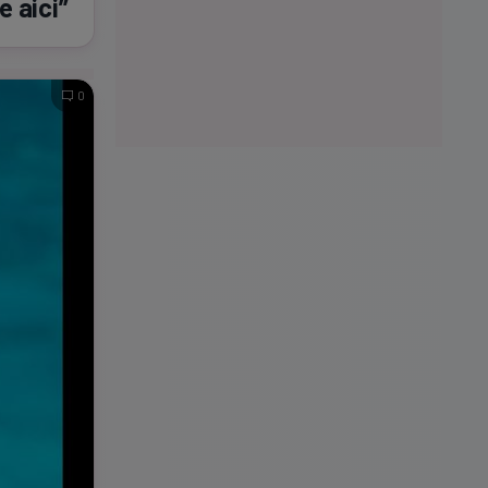
e aici”
0