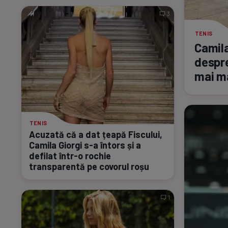
3
TENIS
Camila
despre
mai m
TENIS
Acuzată că a dat țeapă Fiscului,
Camila Giorgi
s-a
întors și a
defilat
într-o
rochie
transparentă pe covorul roșu
1