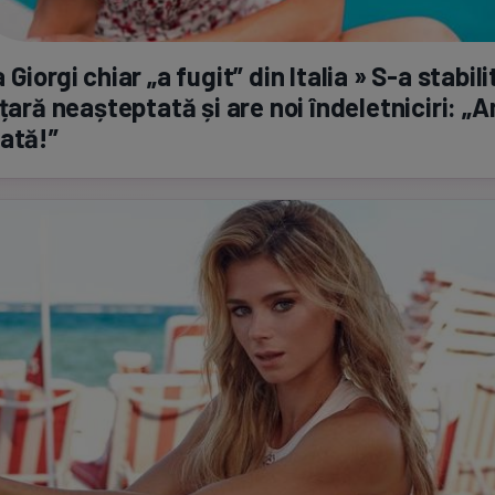
 Giorgi chiar „a fugit” din Italia »
S-a
stabili
țară neașteptată și are noi îndeletniciri: „
ată!”