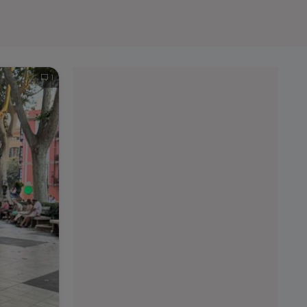
e A
Meciuri
Clasament
1