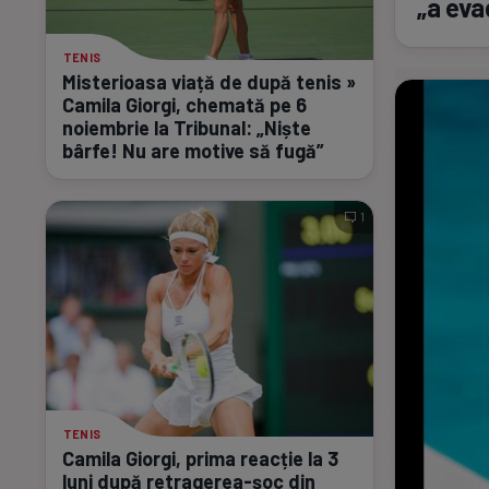
„a eva
TENIS
Misterioasa viață de după tenis »
Camila Giorgi, chemată pe 6
noiembrie la Tribunal: „Niște
bârfe! Nu are motive să fugă”
1
TENIS
Camila Giorgi, prima reacție la 3
luni după
retragerea-șoc
din