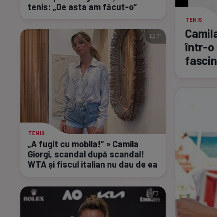
tenis: „De asta am
făcut-o”
TENIS
Camila
31
într-o
fascin
TENIS
„A fugit cu mobila!” » Camila
Giorgi, scandal după scandal!
WTA și fiscul italian nu dau de ea
1