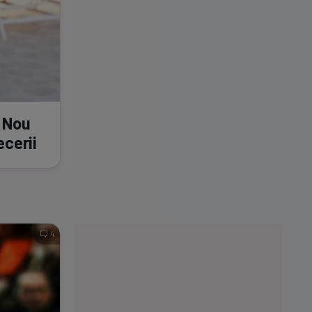
l Nou
ecerii
4