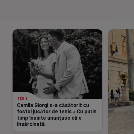
4
TENIS
Camila Giorgi
s-a
căsătorit cu
fostul jucător de tenis » Cu puțin
timp înainte anunțase că e
însărcinată