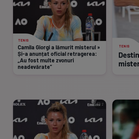
TENIS
Camila Giorgi a lămurit misterul »
TENIS
Și-a
anunțat oficial retragerea:
Destin
„Au fost multe zvonuri
mister
neadevărate”
2