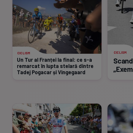
CICLISM
CICLISM
Scanda
Un Tur al Franței la final: ce
s-a
remarcat în lupta stelară dintre
„Exemp
Tadej Pogacar și Vingegaard
1