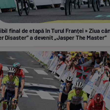
ibil final de etapă în Turul Franței » Ziua câ
r Disaster” a devenit „Jasper The Master”