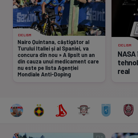
CICLISM
Nairo Quintana, câștigător al
CICLISM
Turului Italiei și al Spaniei, va
NASA î
concura din nou » A lipsit un an
din cauza unui medicament care
tehnol
nu este pe lista Agenției
real
Mondiale
Anti-Doping
0