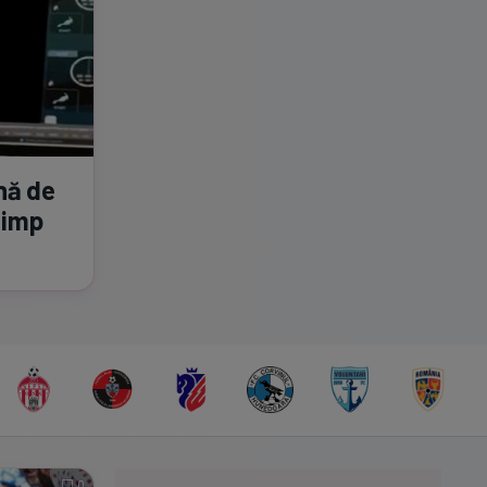
nă de
timp
0