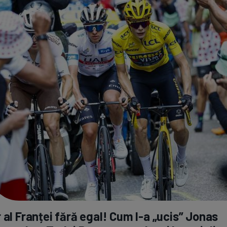
 al Franței fără egal! Cum
l-a
„ucis” Jonas