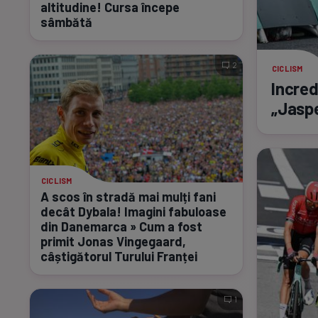
altitudine! Cursa începe
sâmbătă
2
CICLISM
Incred
„Jaspe
CICLISM
A scos în stradă mai mulți fani
decât Dybala! Imagini fabuloase
din Danemarca » Cum a fost
primit Jonas Vingegaard,
câștigătorul Turului Franței
1