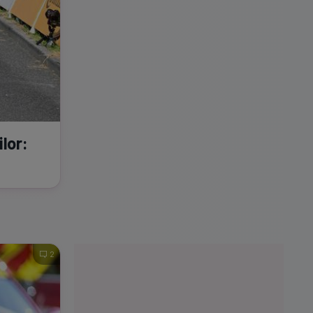
ilor:
"
2