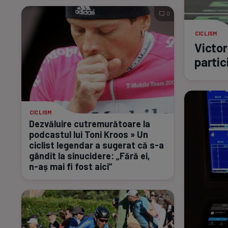
0
CICLISM
Victor
partic
CICLISM
Dezvăluire cutremurătoare la
podcastul lui Toni Kroos » Un
ciclist legendar a sugerat că
s-a
gândit la sinucidere: „Fără ei,
n-aș
mai fi fost aici”
0