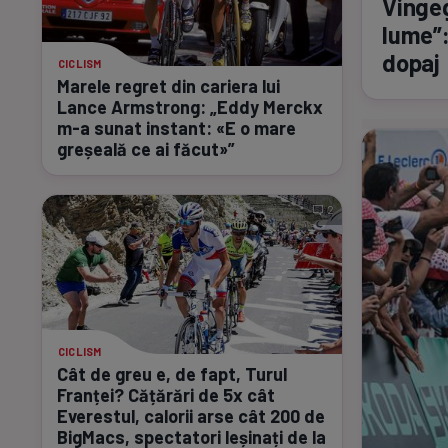
Vingeg
lume”:
dopaj
CICLISM
Marele regret din cariera lui
Lance Armstrong: „Eddy Merckx
m-a
sunat instant: «E o mare
greșeală ce ai făcut»”
2
CICLISM
Cât de greu e, de fapt, Turul
Franței? Cățărări de 5x cât
Everestul, calorii arse cât 200 de
BigMacs, spectatori leșinați de la