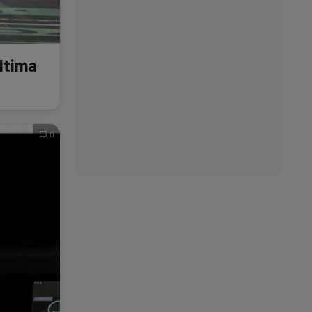
ultima
0