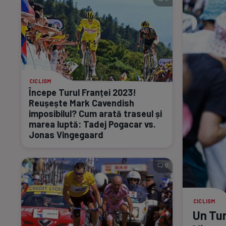
CICLISM
Începe Turul Franței 2023!
Reușește Mark Cavendish
imposibilul? Cum arată traseul și
marea luptă: Tadej Pogacar vs.
Jonas Vingegaard
0
CICLISM
Un Tur