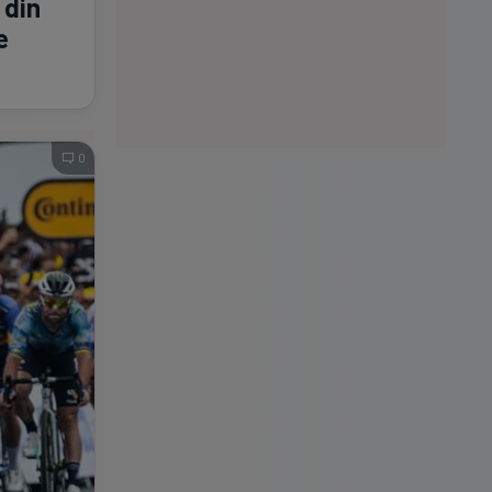
 din
e
0