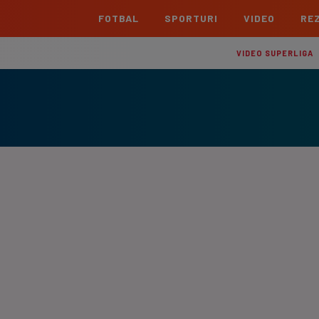
FOTBAL
SPORTURI
VIDEO
REZ
România
Interna
VIDEO SUPERLIGA
Superliga
Cham
Echipe
Meciuri
Clasament
Echipe
Liga 2
Euro
Echipe
Meciuri
Clasament
Echipe
Cupa României Betano
Con
Echipe
Meciuri
Echi
La L
TOATE ȘTIRILE
Echipe
Prem
Echipe
Bund
Echipe