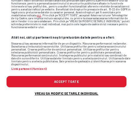
furnizorii nostri de servicii de date analitice) prelucram date pentru a permite website-ului sa
functioneze, pentru a personaliza continutul si anunturile publicitare afisate in functie de
0
interesele si/sau profilul dvs., pentru a va oferi functionalitati aferente retelelor de socializare si
pentru a analiza traficul pe website. Beneficiati de drepturile prevazute de art. 15-22 din GDPR in
legatura cu prelucrarea datelor cu caracter personal. Aceste drepturi pot fi exercitate prin
modalitatea indicata
aici
. Prin click pe “ACCEPT TOATE”, acceptati folosirea tuturor Tehnologiilor
de tip Cookie, care implica inclusiv acceptul dvs. cu privire la stocarea/accesarea informatiilor de
catre Vendor-ii cu care colaboram. Prin click pe “VREAU SA MODIFIC SETARILE INDIVIDUAL” puteti
schimba preferintele in mod individual, mai putin cele legate de cookie strict necesare pentru
functionarea website-ului.
Atât noi, cât și partenerii noștri prelucrăm datele pentru a oferi:
Stocarea și/sau accesarea informațiilor de pe un dispozitiv. Măsurarea performanței reclamelor.
Dezvoltarea și îmbunătățirea serviciilor. Utilizarea profilurilor pentru selectarea conținutului
personalizat. Crearea profilurilor de conținut personalizat. Utilizarea profilurilor pentru
selectarea publicității personalizate. Crearea profilurilor pentru publicitate personalizată.
Măsurarea performanței conținutului. Înțelegerea publicului prin statistici sau combinații de
date din surse diferite. Utilizarea datelor limitate pentru a selecta conținutul. Utilizarea de date
limitate pentru a selecta publicitatea. Date precise de geolocație și identificarea prin scanarea
dispozitivului.
Listă parteneri (furnizori)
ACCEPT TOATE
CAMPIONATE
VREAU SA MODIFIC SETARILE INDIVIDUAL
VIDEO Magia albă » Real în carnaval: 100
de goluri în La Liga!
1