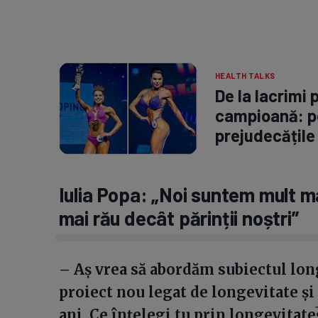
HEALTH TALKS
De la lacrimi 
campioană: po
prejudecățile
Iulia Popa: „Noi suntem mult m
mai rău decât părinții noștri”
– Aș vrea să abordăm subiectul long
proiect nou legat de longevitate și
ani. Ce înțelegi tu prin longevitate