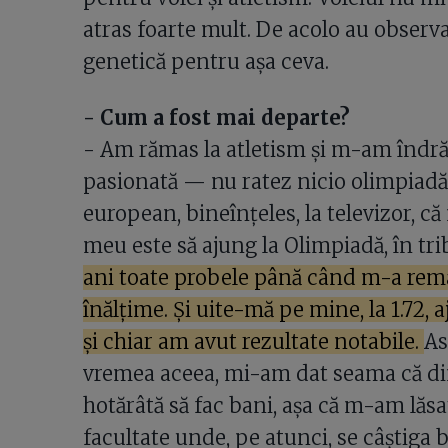
atras foarte mult. De acolo au observ
genetică pentru așa ceva.
- Cum a fost mai departe?
- Am rămas la atletism și m-am îndrăg
pasionată — nu ratez nicio olimpiad
european, bineînțeles, la televizor, c
meu este să ajung la Olimpiadă, în tri
ani toate probele până când m-a remar
înălțime. Și uite-mă pe mine, la 1.72,
și chiar am avut rezultate notabile.
As
vremea aceea, mi-am dat seama că din
hotărâtă să fac bani, așa că m-am lăsa
facultate unde, pe atunci, se câștiga 