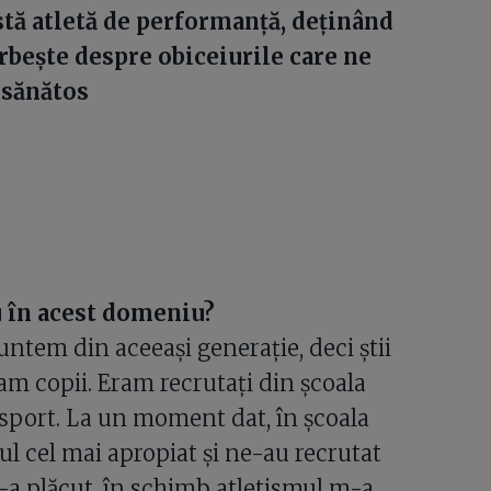
ostă atletă de performanță, deținând
orbește despre obiceiurile care ne
 sănătos
u în acest domeniu?
tem din aceeași generație, deci știi
 copii. Eram recrutați din școala
a sport. La un moment dat, în școala
ul cel mai apropiat și ne-au recrutat
i-a plăcut, în schimb atletismul m-a