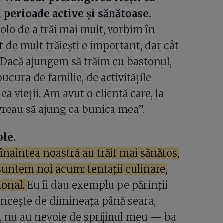
 perioade active și sănătoase.
olo de a trăi mai mult, vorbim în
t de mult trăiești e important, dar cât
. Dacă ajungem să trăim cu bastonul,
cura de familie, de activitățile
 vieții. Am avut o clientă care, la
 vreau să ajung ca bunica mea”.
ple.
înaintea noastră au trăit mai sănătos,
 suntem noi acum: tentații culinare,
ional.
Eu îi dau exemplu pe părinții
muncește de dimineața până seara,
, nu au nevoie de sprijinul meu — ba