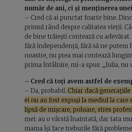
număr de ani, ci și menținerea unei
– Cred că ai punctat foarte bine. Dinc
primul rând despre calitatea vieții. Câ
de bine trăiești contează cu adevărat
fără independență, fără să ne putem bu
noastre, nu prea mai contează lungimea
prima întâlnire, mi-a spus: „Iulia, nu
– Cred că toți avem astfel de exem
– Da, probabil.
Chiar dacă generațiile 
ei nu au fost expuși la mediul la care
lipsă de mișcare, poluare, stres profes
mei: au o vârstă înaintată, dar tata 
mama își face treburile fără probleme