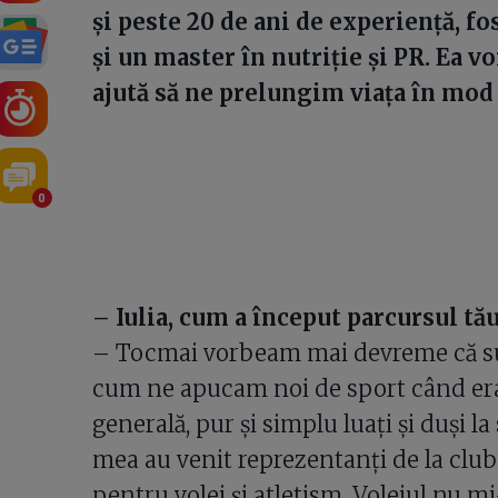
și peste 20 de ani de experiență, f
și un master în nutriție și PR. Ea v
ajută să ne prelungim viața în mod
0
– Iulia, cum a început parcursul tă
– Tocmai vorbeam mai devreme că sun
cum ne apucam noi de sport când eram
generală, pur și simplu luați și duși l
mea au venit reprezentanți de la club
pentru volei și atletism. Voleiul nu m