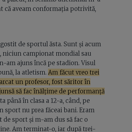
at că aveam conformația potrivită,
ostit de sportul ăsta. Sunt și acum
ă, niciun campionat mondial sau
ă n-am ajuns încă pe stadion. Visul
bună, la atletism.
Am făcut vreo trei
cat un profesor, fost săritor în
 ajunsă să fac înălțime de performanță
ta până în clasa a 12-a, când, pe
 sport nu prea făceai bani. Eram
t de sport și m-am dus să fac o
bine. Am terminat-o, iar după trei-