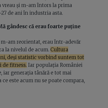
 vreau și m-am întors la prima
27 de ani în industria asta.
Mă gândesc că erau foarte puține
 m-am reorientat, erau într-adevăr
era la nivelul de acum.
Cultura
ni, deși statistic vorbind suntem tot
 de fitness.
Iar populația României
 iar generația tânără e tot mai
ea ce este acum nu se poate compara,