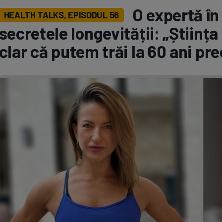
O expertă în 
HEALTH TALKS, EPISODUL 56
Seri
Echipe
secretele longevității: „Știin
clar că putem trăi la 60 ani pr
Program TV