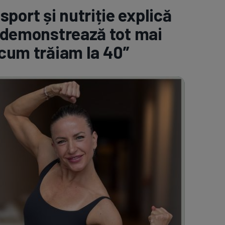
sport și nutriție explică
e A
Meciuri
Clasament
ța demonstrează tot mai
ecum trăiam la 40”