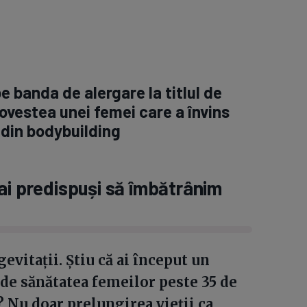
pe banda de alergare la titlul de
vestea unei femei care a învins
 din bodybuilding
ai predispuși să îmbătrânim
evitații. Știu că ai început un
 de sănătatea femeilor peste 35 de
? Nu doar prelungirea vieții ca