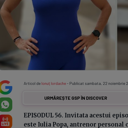
Articol de
Ionuţ Iordache
- Publicat sambata, 22 noiembrie 2
URMĂREȘTE GSP ÎN DISCOVER
EPISODUL 56. Invitata acestui epis
este Iulia Popa, antrenor personal c