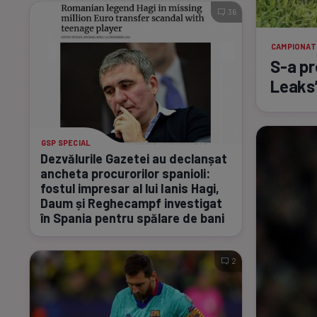
36
CAMPIONAT
S-a
pr
Leaks
GSP SPECIAL
Dezvălurile Gazetei au declanșat
ancheta procurorilor spanioli:
fostul impresar al lui Ianis Hagi,
Daum și Reghecampf investigat
în Spania pentru spălare de bani
2