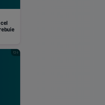
 cel
trebuie
0