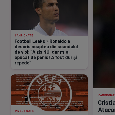
CAMPIONATE
Football Leaks » Ronaldo a
descris noaptea din scandalul
de viol: ”A zis NU, dar
m-a
apucat de penis! A fost dur și
repede”
43
CAMPIONAT
Cristi
Atacan
INVESTIGATIE