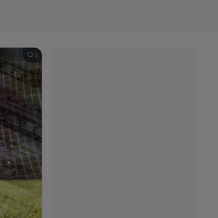
e A
Meciuri
Clasament
0