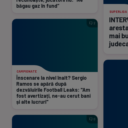
băgau gaz în fund”
SUPERLIGA
INTERV
2
aresta
mai bu
judeca
CAMPIONATE
Înscenare la nivel înalt? Sergio
Ramos se apără după
dezvăluirile Football Leaks: "Am
fost avertizați,
ne-au
cerut bani
și alte lucruri"
0