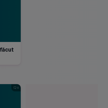
 făcut
0