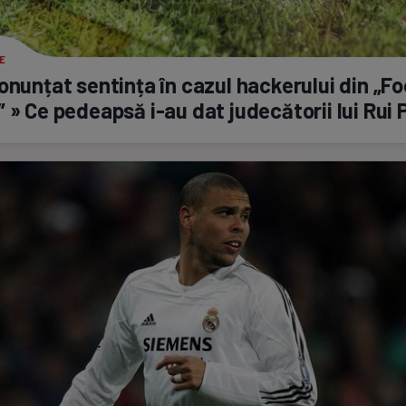
E
onunțat sentința în cazul hackerului din „Fo
” » Ce pedeapsă
i-au
dat judecătorii lui Rui 