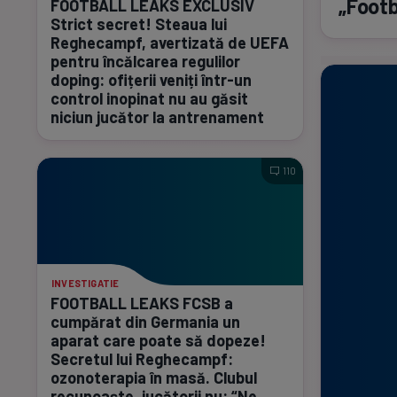
„Footb
FOOTBALL LEAKS EXCLUSIV
Strict secret! Steaua lui
Reghecampf, avertizată de UEFA
pentru încălcarea regulilor
doping: ofițerii veniți
într-un
control inopinat nu au găsit
niciun jucător la antrenament
110
INVESTIGATIE
FOOTBALL LEAKS FCSB a
cumpărat din Germania un
aparat care poate să dopeze!
Secretul lui Reghecampf:
ozonoterapia în masă. Clubul
recunoaște, jucătorii nu: “Ne