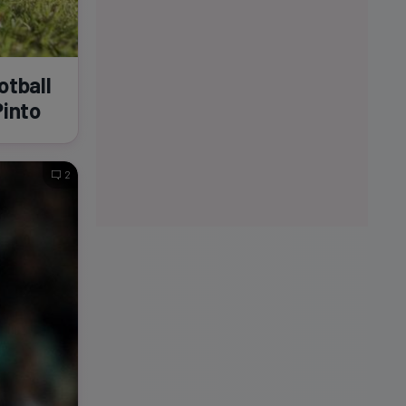
otball
Pinto
2