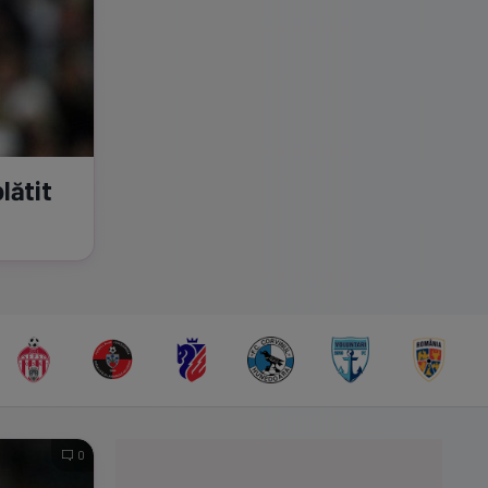
lătit
0