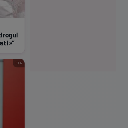
drogul
at!»”
17