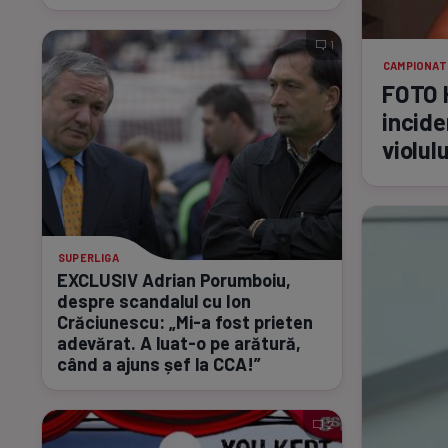
1
CAMPIONAT
FOTO H
incide
violulu
SUPERLIGA
EXCLUSIV Adrian Porumboiu,
despre scandalul cu Ion
Crăciunescu:
„Mi-a
fost prieten
adevărat. A
luat-o
pe arătură,
când a ajuns șef la CCA!”
2