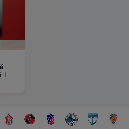
ră
-l