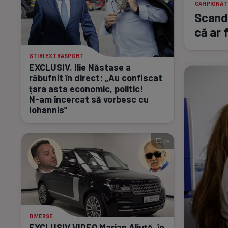
CAMPIONAT
Scanda
că ar 
STIRI EXTRASPORT
EXCLUSIV. Ilie Năstase a
răbufnit în direct: „Au confiscat
țara asta economic, politic!
N-am
încercat să vorbesc cu
Iohannis”
24
DIVERSE
EXCLUSIV VIDEO Marian Aliuță, în