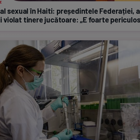
E
l sexual în Haiti: președintele Federației, 
fi violat tinere jucătoare: „E foarte periculo