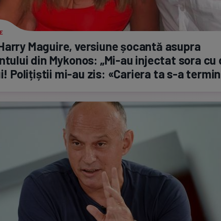
E
arry Maguire, versiune șocantă asupra
ntului din Mykonos:
„Mi-au
injectat sora cu 
i! Polițiștii
mi-au
zis: «Cariera ta
s-a
termin