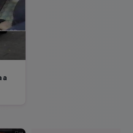
a a
59