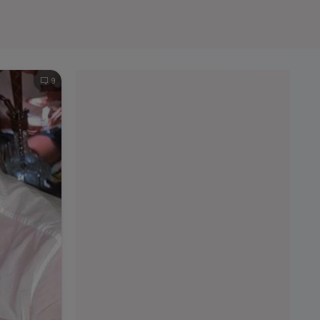
e A
Meciuri
Clasament
9