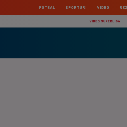
FOTBAL
SPORTURI
VIDEO
REZ
România
Interna
VIDEO SUPERLIGA
Superliga
Cham
Echipe
Meciuri
Clasament
Echipe
Liga 2
Euro
Echipe
Meciuri
Clasament
Echipe
Cupa României Betano
Con
Echipe
Meciuri
Echi
La L
TOATE ȘTIRILE
Echipe
Prem
Echipe
Bund
Echipe