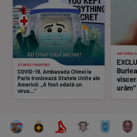
NATIONALA
EXCLUS
STIRI EXTRASPORT
Burlea
COVID-19.
Ambasada Chinei la
Paris ironizează Statele Unite ale
viscer
Americii: „A fost odată un
urâm”
virus...”