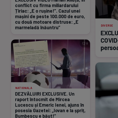
conflict cu firma miliardarului
Țiriac: „E o rușine!”. Cazul unei
mașini de peste 100.000 de euro,
cu două motoare distruse: „E
DIVERSE
marmeladă înăuntru”
EXCLUS
COVID
8
perso
NATIONALA
DEZVĂLUIRI EXCLUSIVE. Un
raport întocmit de Mircea
Lucescu și Emeric Ienei, ajuns în
posesia Gazetei: „Iovan e la șpriț,
Bumbescu e băut!”