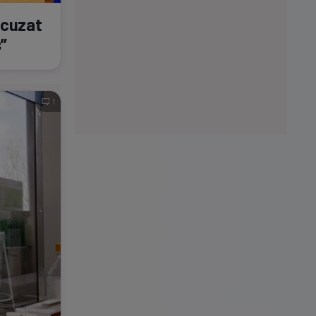
acuzat
s”
1