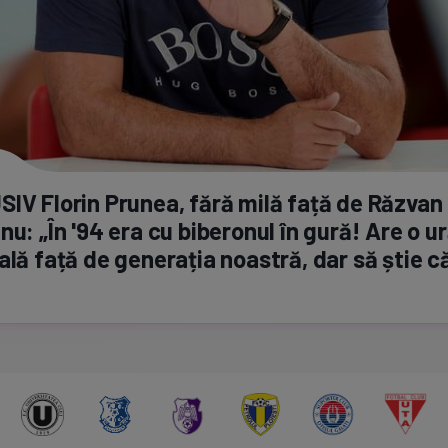
IV Florin Prunea, fără milă față de Răzvan
nu: „În '94 era cu biberonul în gură! Are o u
ală față de generația noastră, dar să știe
că