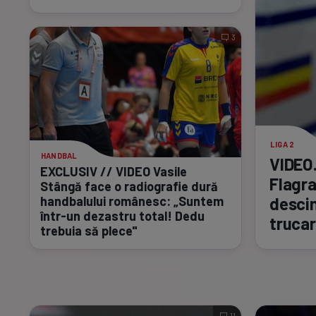
3
LIGA 2
HANDBAL
VIDEO.
EXCLUSIV // VIDEO Vasile
Flagra
Stângă face o radiografie dură
handbalului românesc: „Suntem
descin
într-un
dezastru total! Dedu
trucar
trebuia să plece"
11