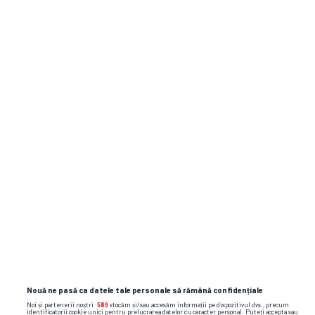
SUPERLIGA
DEZBATEREA ZILEI, 30 aprilie » Cum va fi
stabilită campioana în Liga 1: prin
valoare sau prin jocuri de culise?
CAMPIONATE
2
Mainz, prima victorie după 5 ani cu
Bayern Munchen » Bavarezii mai au
Nouă ne pasă ca datele tale personale să rămână confidențiale
de așteptat până la câștigarea unui
Noi și partenerii noștri
589
stocăm și/sau accesăm informații pe dispozitivul dvs., precum
nou titlu în Bundesliga
identificatorii cookie unici pentru prelucrarea datelor cu caracter personal. Puteți accepta sau